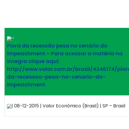
–
Piora da recessão pesa no cenário do
impeachment – Para acessar a matéria na
íntegra clique aqui:
http://www.valor.com.br/brasil/4346174/pior
da-recessao-pesa-no-cenario-do-
impeachment
| 08-12-2015 | Valor Econômico (Brasil) | SP – Brasil