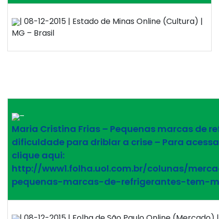
| 08-12-2015 | Estado de Minas Online (Cultura) |
MG – Brasil
–
Maria Cristina Frias – Pequenas marcas de r
dificuldade para driblar a crise – Para acess
clique aqui:
http://www1.folha.uol.com.br/colunas/merca
pequenas-marcas-de-refrigerantes-tem-m
| 08-12-2015 | Folha de São Paulo Online (Mercado) | 