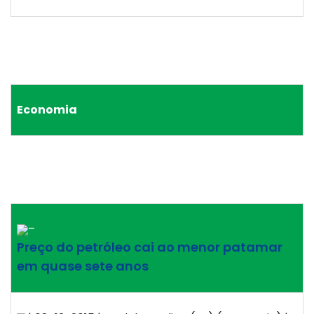
Economia
–
Preço do petróleo cai ao menor patamar
em quase sete anos