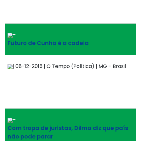
–
Futuro de Cunha é a cadeia
| 08-12-2015 | O Tempo (Política) | MG – Brasil
–
Com tropa de juristas, Dilma diz que país
não pode parar