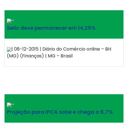
–
Selic deve permanecer em 14,25%
| 08-12-2015 | Diário do Comércio online – BH
(MG) (Finanças) | MG – Brasil
–
Projeção para IPCA sobe e chega a 6,7%