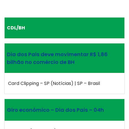
CDL/BH
Dia dos Pais deve movimentar R$ 1,86
bilhão no comércio de BH
Card Clipping – SP (Notícias) | SP – Brasil
Giro econômico – Dia dos Pais – 04h