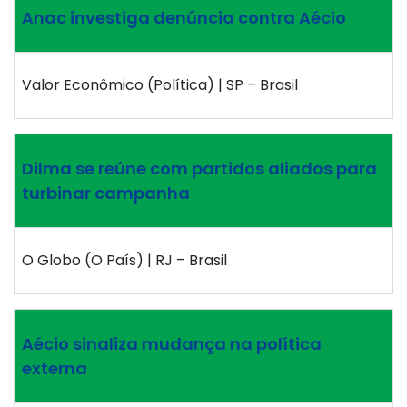
Anac investiga denúncia contra Aécio
Valor Econômico (Política) | SP – Brasil
Dilma se reúne com partidos aliados para
turbinar campanha
O Globo (O País) | RJ – Brasil
Aécio sinaliza mudança na política
externa