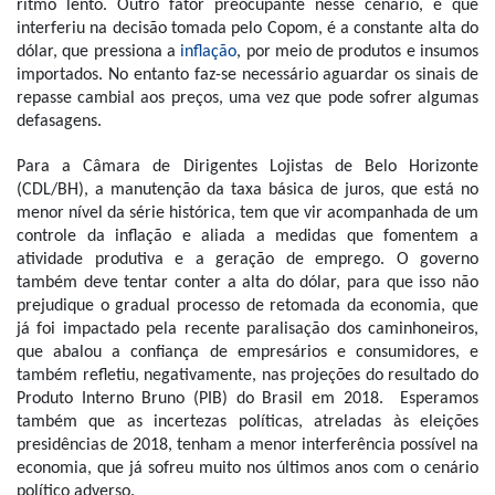
ritmo lento. Outro fator preocupante nesse cenário, e que 
interferiu na decisão tomada pelo Copom, é a constante alta do 
dólar, que pressiona a 
inflação
, por meio de produtos e insumos 
importados. No entanto faz-se necessário aguardar os sinais de 
repasse cambial aos preços, uma vez que pode sofrer algumas 
defasagens.
Para a Câmara de Dirigentes Lojistas de Belo Horizonte 
(CDL/BH), a manutenção da taxa básica de juros, que está no 
menor nível da série histórica, tem que vir acompanhada de um 
controle da inflação e aliada a medidas que fomentem a 
atividade produtiva e a geração de emprego. O governo 
também deve tentar conter a alta do dólar, para que isso não 
prejudique o gradual processo de retomada da economia, que 
já foi impactado pela recente paralisação dos caminhoneiros, 
que abalou a confiança de empresários e consumidores, e 
também refletiu, negativamente, nas projeções do resultado do 
Produto Interno Bruno (PIB) do Brasil em 2018.  Esperamos 
também que as incertezas políticas, atreladas às eleições 
presidências de 2018, tenham a menor interferência possível na 
economia, que já sofreu muito nos últimos anos com o cenário 
político adverso.