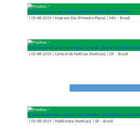
–
Inflação e juros em queda pedem ousadia de investidor
| 05-08-2019 | Hoje em Dia (Primeiro Plano) | MG – Brasil
–
Ousadia ao investir: com recuo da selic, ganhar dinheiro em 
| 05-08-2019 | Central de Notícias (Notícias) | DF – Brasil
–
"Como você e seu negócio são afetados pela Lei Geral de Pr
| 05-08-2019 | Publicinsta (Notícias) | SP – Brasil