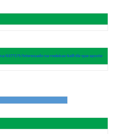
tica/6377175/interessado-
na-reeleicao-kalil-diz-que-
aposta-