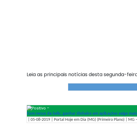
Leia as principais notícias desta segunda-feira
–
Com recuo da Selic, ganhar dinheiro em aplicações exige mai
| 05-08-2019 | Portal Hoje em Dia (MG) (Primeiro Plano) | MG –