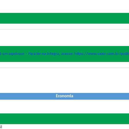
 é um equívoco – Para ler na íntegra, acesse: https://www.valor.com.br/
poli
Economia
il