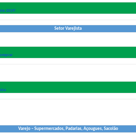
te 2019!
Setor Varejista
comprar
uiza
Varejo – Supermercados, Padarias, Açougues, Sacolão