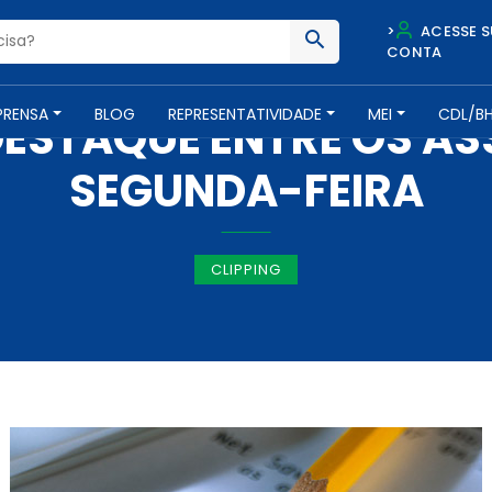
>
ACESSE S
CONTA
IMPRENSA -
5 DE AGOSTO DE 2019
PRENSA
BLOG
REPRESENTATIVIDADE
MEI
CDL/B
 DESTAQUE ENTRE OS A
SEGUNDA-FEIRA
CLIPPING