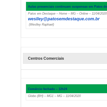
Aulas presenciais continuam suspensas em Patos d
Patos em Destaque – Home – MG – Online – 11/04/202
weslley@patosemdestaque.com.br
(Weslley Raphael)
Centros Comerciais
Comércio fechado – 12h24
Globo (BH) – MG1 – MG – 11/04/2020