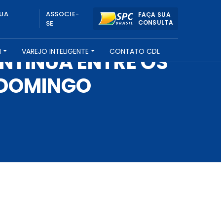
UA
ASSOCIE-
FAÇA SUA
CONSULTA
SE
H
VAREJO INTELIGENTE
CONTATO CDL
NTINUA ENTRE OS
 DOMINGO