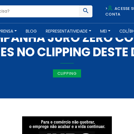
>
ACESSE S
CONTA
IMPRENSA -
12 DE ABRIL DE 2020
PRENSA
BLOG
REPRESENTATIVIDADE
MEI
CDL/B
PANHA JURO ZERO CO
ES NO CLIPPING DESTE
CLIPPING