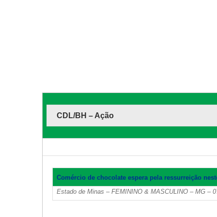
CDL/BH – Ação
Comércio de chocolate espera pela ressurreição ne
Estado de Minas – FEMININO & MASCULINO – MG – 07 – 