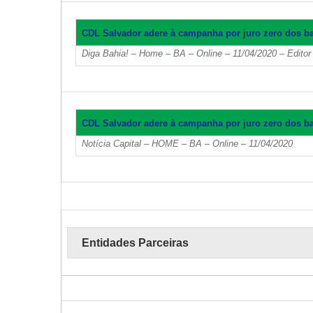
CDL Salvador adere à campanha por juro zero dos b
Diga Bahia! – Home – BA – Online – 11/04/2020 – Editor
CDL Salvador adere à campanha por juro zero dos b
Notícia Capital – HOME – BA – Online – 11/04/2020
Entidades Parceiras