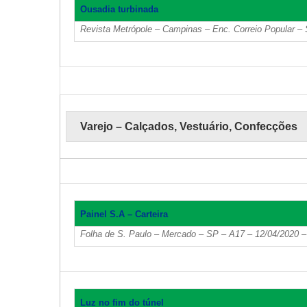
Ousadia turbinada
Revista Metrópole – Campinas – Enc. Correio Popular – 
Varejo – Calçados, Vestuário, Confecções
Painel S.A – Carteira
Folha de S. Paulo – Mercado – SP – A17 – 12/04/2020 –
Luz no fim do túnel