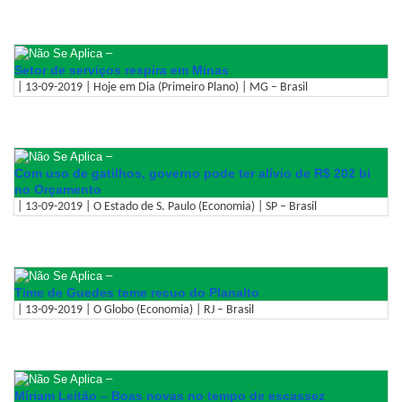
–
Setor de serviços respira em Minas
| 13-09-2019 | Hoje em Dia (Primeiro Plano) | MG – Brasil
–
Com uso de gatilhos, governo pode ter alívio de R$ 202 bi
no Orçamento
| 13-09-2019 | O Estado de S. Paulo (Economia) | SP – Brasil
–
Time de Guedes teme recuo do Planalto
| 13-09-2019 | O Globo (Economia) | RJ – Brasil
–
Míriam Leitão – Boas novas no tempo de escassez