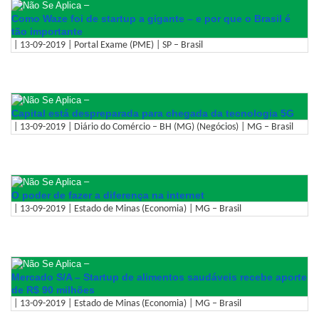
–
Como Waze foi de startup a gigante – e por que o Brasil é
tão importante
| 13-09-2019 | Portal Exame (PME) | SP – Brasil
–
Capital está despreparada para chegada da tecnologia 5G
| 13-09-2019 | Diário do Comércio – BH (MG) (Negócios) | MG – Brasil
–
O poder de fazer a diferença na internet
| 13-09-2019 | Estado de Minas (Economia) | MG – Brasil
–
Mercado S/A – Startup de alimentos saudáveis recebe aporte
de R$ 90 milhões
| 13-09-2019 | Estado de Minas (Economia) | MG – Brasil