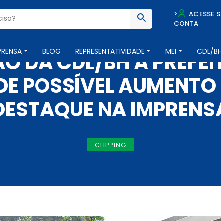
>
ACESSE S
CONTA
IMPRENSA -
7 DE ABRIL DE 2022
PRENSA
BLOG
REPRESENTATIVIDADE
MEI
CDL/B
O DA CDL/BH À PREFE
E POSSÍVEL AUMENTO
DESTAQUE NA IMPRENS
CLIPPING