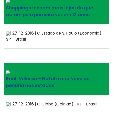
–
Shoppings fecham mais lojas do que
abrem pela primeira vez em 12 anos
| 27-12-2016 | O Estado de S. Paulo (Economia) |
SP – Brasil
–
Raull Velosso – Natal e ano Novo de
penúria nos estados
| 27-12-2016 | O Globo (Opinião) | RJ – Brasil