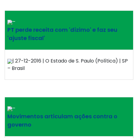
–
PT perde receita com 'dízimo' e faz seu
'ajuste fiscal'
| 27-12-2016 | O Estado de S. Paulo (Política) | SP
– Brasil
–
Movimentos articulam ações contra o
governo