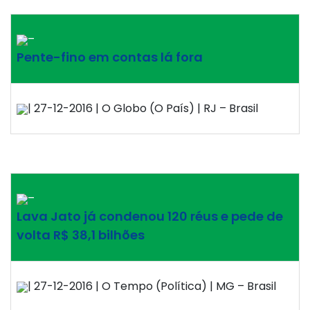
–
Pente-fino em contas lá fora
| 27-12-2016 | O Globo (O País) | RJ – Brasil
–
Lava Jato já condenou 120 réus e pede de
volta R$ 38,1 bilhões
| 27-12-2016 | O Tempo (Política) | MG – Brasil