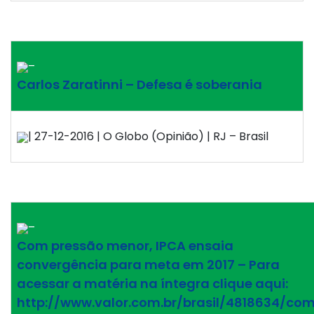
–
Carlos Zaratinni – Defesa é soberania
| 27-12-2016 | O Globo (Opinião) | RJ – Brasil
–
Com pressão menor, IPCA ensaia
convergência para meta em 2017 – Para
acessar a matéria na íntegra clique aqui:
http://www.valor.com.br/brasil/4818634/co