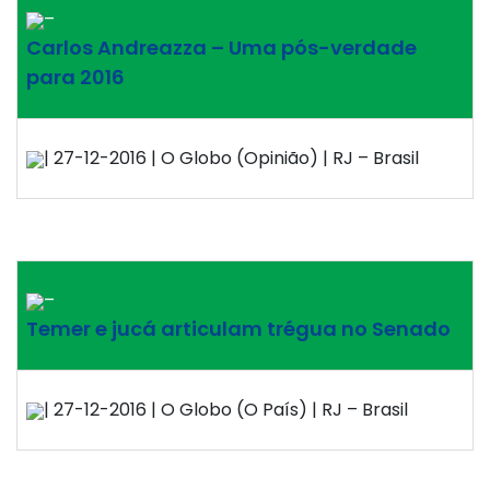
–
Carlos Andreazza – Uma pós-verdade
para 2016
| 27-12-2016 | O Globo (Opinião) | RJ – Brasil
–
Temer e jucá articulam trégua no Senado
| 27-12-2016 | O Globo (O País) | RJ – Brasil