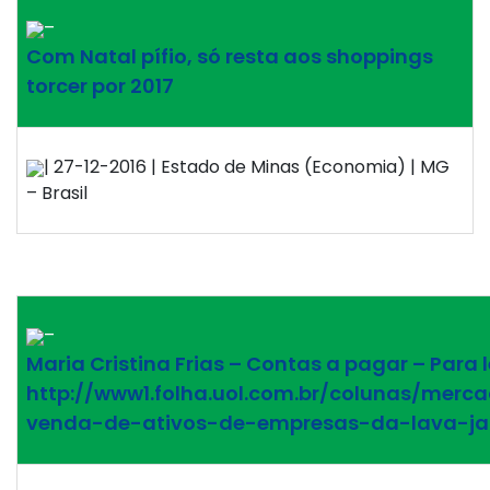
–
Com Natal pífio, só resta aos shoppings
torcer por 2017
| 27-12-2016 | Estado de Minas (Economia) | MG
– Brasil
–
Maria Cristina Frias – Contas a pagar – Para l
http://www1.folha.uol.com.br/colunas/merca
venda-de-ativos-de-empresas-da-lava-jat