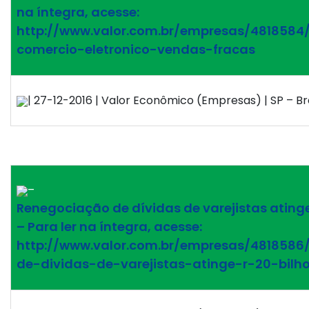
na íntegra, acesse:
http://www.valor.com.br/empresas/4818584
comercio-eletronico-vendas-fracas
| 27-12-2016 | Valor Econômico (Empresas) | SP – Bra
–
Renegociação de dívidas de varejistas atinge
– Para ler na íntegra, acesse:
http://www.valor.com.br/empresas/4818586
de-dividas-de-varejistas-atinge-r-20-bilh