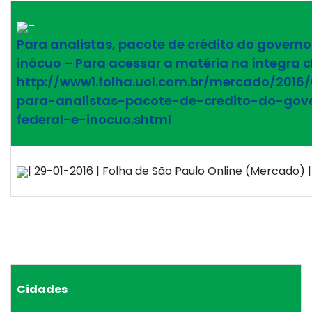
–
Para analistas, pacote de crédito do governo
inócuo – Para acessar a matéria na íntegra c
http://www1.folha.uol.com.br/mercado/2016/
para-analistas-pacote-de-credito-do-gov
federal-e-inocuo.shtml
| 29-01-2016 | Folha de São Paulo Online (Mercado) | 
Cidades