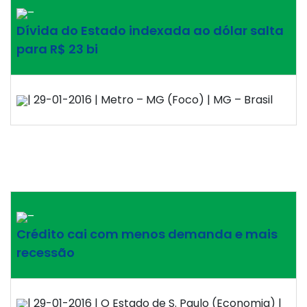
–
Dívida do Estado indexada ao dólar salta
para R$ 23 bi
| 29-01-2016 | Metro – MG (Foco) | MG – Brasil
–
Crédito cai com menos demanda e mais
recessão
| 29-01-2016 | O Estado de S. Paulo (Economia) |