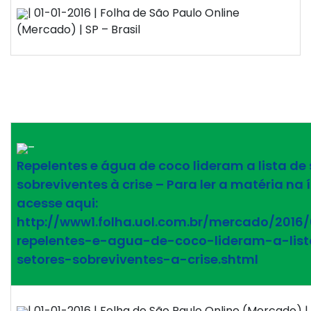
| 01-01-2016 | Folha de São Paulo Online
(Mercado) | SP – Brasil
–
Repelentes e água de coco lideram a lista de
sobreviventes à crise – Para ler a matéria na 
acesse aqui:
http://www1.folha.uol.com.br/mercado/2016
repelentes-e-agua-de-coco-lideram-a-lis
setores-sobreviventes-a-crise.shtml
| 01-01-2016 | Folha de São Paulo Online (Mercado) | 