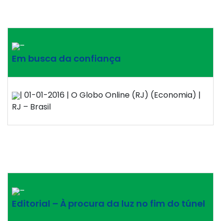
–
Em busca da confiança
| 01-01-2016 | O Globo Online (RJ) (Economia) |
RJ – Brasil
–
Editorial – À procura da luz no fim do túnel