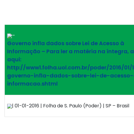
–
Governo infla dados sobre Lei de Acesso à
Informação – Para ler a matéria na íntegra, 
aqui:
http://www1.folha.uol.com.br/poder/2016/01
governo-infla-dados-sobre-lei-de-acesso
informacao.shtml
| 01-01-2016 | Folha de S. Paulo (Poder) | SP – Brasil