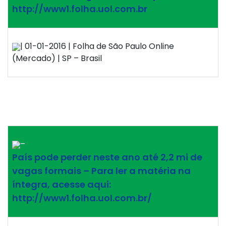
http://www1.folha.uol.com.br
| 01-01-2016 | Folha de São Paulo Online
(Mercado) | SP – Brasil
–
País pode perder neste ano até 2,2 mi de
vagas formais – Para ler a matéria na
íntegra, acesse aqui:
http://www1.folha.uol.com.br/