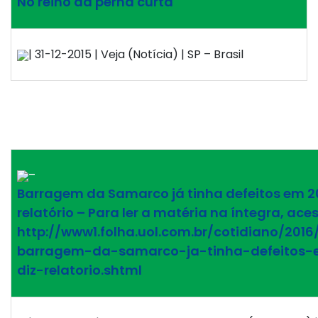
No reino da perna curta
| 31-12-2015 | Veja (Notícia) | SP – Brasil
–
Barragem da Samarco já tinha defeitos em 20
relatório – Para ler a matéria na íntegra, ace
http://www1.folha.uol.com.br/cotidiano/2016
barragem-da-samarco-ja-tinha-defeitos
diz-relatorio.shtml