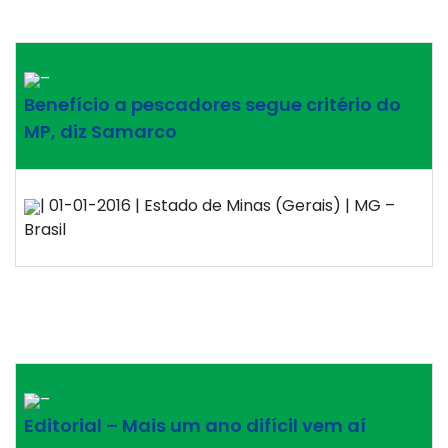
–
Benefício a pescadores segue critério do
MP, diz Samarco
| 01-01-2016 | Estado de Minas (Gerais) | MG –
Brasil
–
Editorial – Mais um ano difícil vem aí