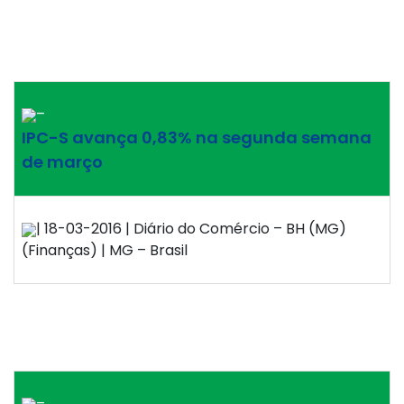
–
IPC-S avança 0,83% na segunda semana
de março
| 18-03-2016 | Diário do Comércio – BH (MG)
(Finanças) | MG – Brasil
–