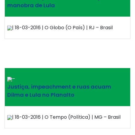
manobra de Lula
| 18-03-2016 | O Globo (O País) | RJ – Brasil
–
Justiça, impeachment e ruas acuam
Dilma e Lula no Planalto
| 18-03-2016 | O Tempo (Política) | MG – Brasil