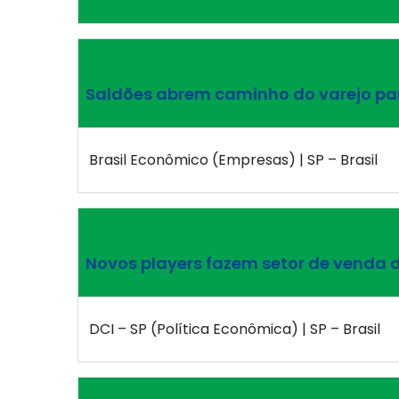
Saldões abrem caminho do varejo pa
Brasil Econômico (Empresas) | SP – Brasil
Novos players fazem setor de venda d
DCI – SP (Política Econômica) | SP – Brasil