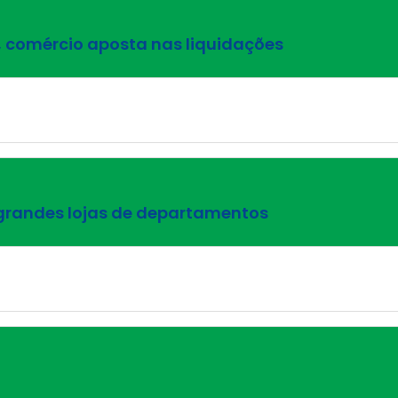
 comércio aposta nas liquidações
grandes lojas de departamentos