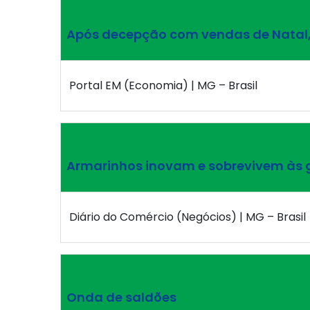
Após decepção com vendas de Natal,
Portal EM (Economia) | MG – Brasil
Armarinhos inovam e sobrevivem às 
Diário do Comércio (Negócios) | MG – Brasil
Onda de saldões