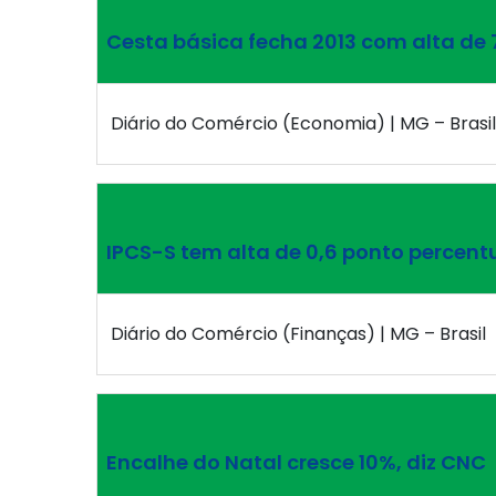
Cesta básica fecha 2013 com alta de
Diário do Comércio (Economia) | MG – Brasil
IPCS-S tem alta de 0,6 ponto percent
Diário do Comércio (Finanças) | MG – Brasil
Encalhe do Natal cresce 10%, diz CNC