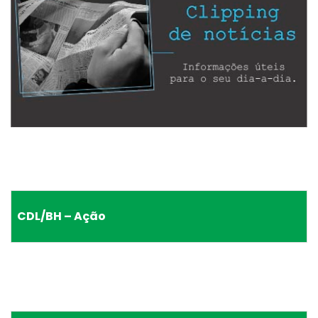
CDL/BH – Ação