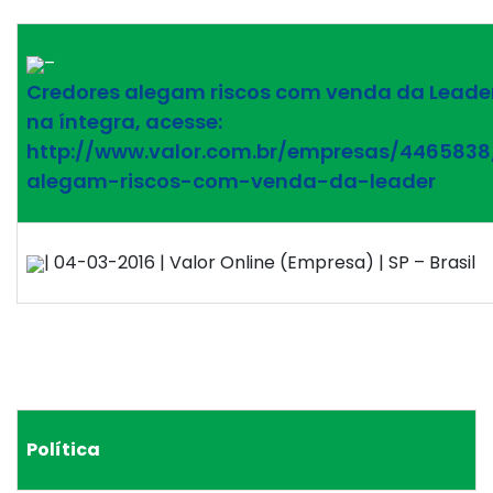
–
Credores alegam riscos com venda da Leader 
na íntegra, acesse:
http://www.valor.com.br/empresas/4465838
alegam-riscos-com-venda-da-leader
| 04-03-2016 | Valor Online (Empresa) | SP – Brasil
Política