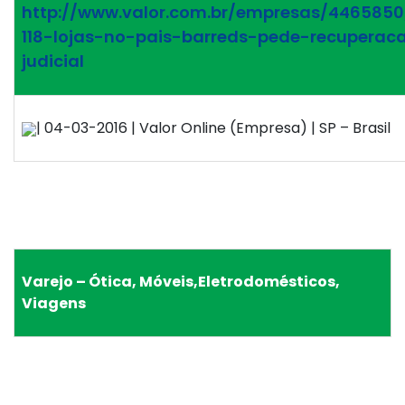
http://www.valor.com.br/empresas/446585
118-lojas-no-pais-barreds-pede-recuperac
judicial
| 04-03-2016 | Valor Online (Empresa) | SP – Brasil
Varejo – Ótica, Móveis,Eletrodomésticos,
Viagens