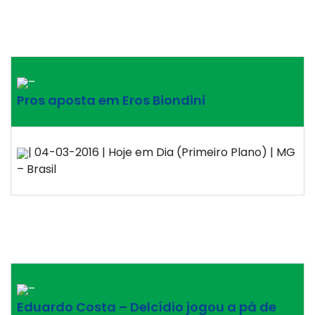
–
Pros aposta em Eros Biondini
| 04-03-2016 | Hoje em Dia (Primeiro Plano) | MG
– Brasil
–
Eduardo Costa – Delcídio jogou a pá de