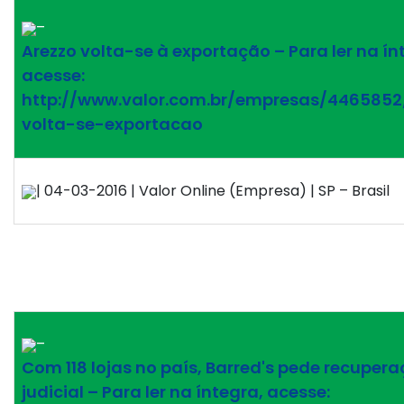
–
Arezzo volta-se à exportação – Para ler na ín
acesse:
http://www.valor.com.br/empresas/4465852
volta-se-exportacao
| 04-03-2016 | Valor Online (Empresa) | SP – Brasil
–
Com 118 lojas no país, Barred's pede recuper
judicial – Para ler na íntegra, acesse: