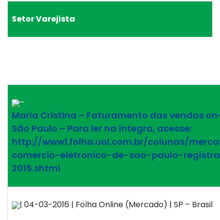
Setor Varejista
–
Maria Cristina – Faturamento das vendas on-
São Paulo – Para ler na íntegra, acesse:
http://www1.folha.uol.com.br/colunas/merc
comercio-eletronico-de-sao-paulo-regist
2015.shtml
| 04-03-2016 | Folha Online (Mercado) | SP – Brasil