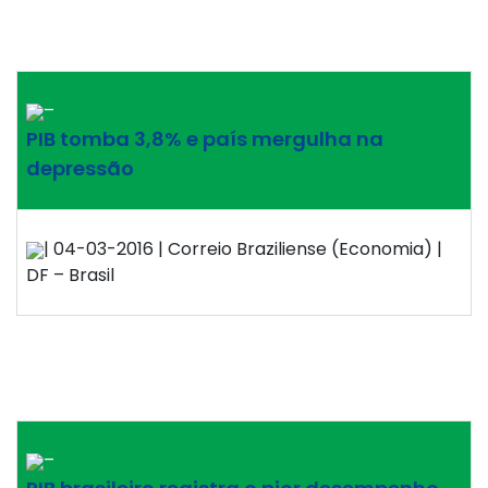
–
PIB tomba 3,8% e país mergulha na
depressão
| 04-03-2016 | Correio Braziliense (Economia) |
DF – Brasil
–