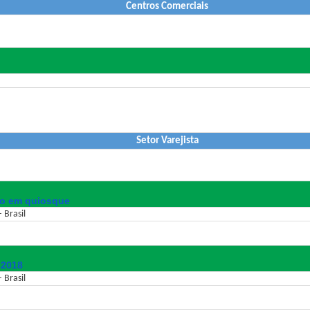
Centros Comerciais
Setor Varejista
do em quiosque
 Brasil
 2018
 Brasil