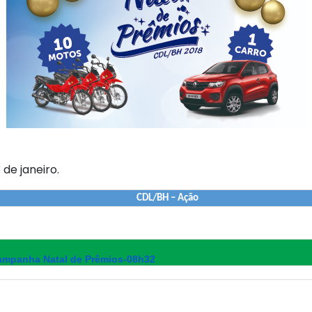
 de janeiro.
CDL/BH – Ação
ampanha Natal de Prêmios-08h32