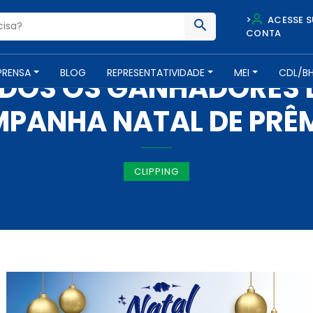
>
ACESSE S
CONTA
IMPRENSA -
3 DE JANEIRO DE 2019
PRENSA
BLOG
REPRESENTATIVIDADE
MEI
CDL/B
DOS OS GANHADORES D
PANHA NATAL DE PRÊ
CLIPPING