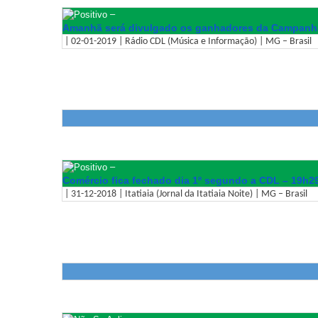
–
Amanhã será divulgado os ganhadores da Campanha
| 02-01-2019 | Rádio CDL (Música e Informação) | MG – Brasil
–
Comércio fica fechado dia 1º segundo a CDL – 19h2
| 31-12-2018 | Itatiaia (Jornal da Itatiaia Noite) | MG – Brasil