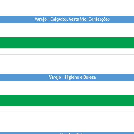
Varejo – Calçados, Vestuário, Confecções
Varejo – Higiene e Beleza