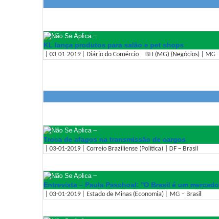
–
KL lança produtos para salão e pet shops
| 03-01-2019 | Diário do Comércio – BH (MG) (Negócios) | MG –
–
Troca de afagos na transmissão de cargos
| 03-01-2019 | Correio Braziliense (Política) | DF – Brasil
–
Entrevista – Paula Paschoal: ''O Brasil é um mercado
| 03-01-2019 | Estado de Minas (Economia) | MG – Brasil