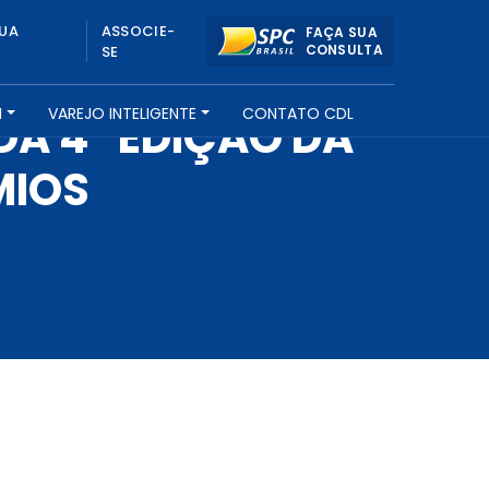
UA
ASSOCIE-
FAÇA SUA
CONSULTA
SE
H
VAREJO INTELIGENTE
CONTATO CDL
A 4º EDIÇÃO DA
MIOS