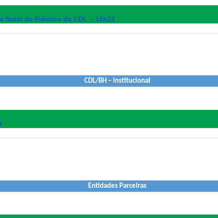
 Natal de Prêmios da CDL – 15h21
CDL/BH – Institucional
9
Entidades Parceiras