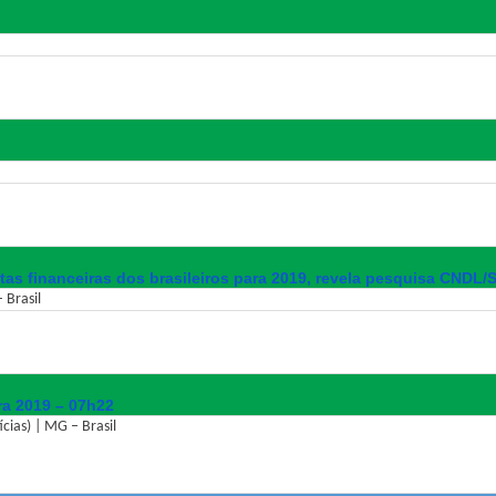
etas financeiras dos brasileiros para 2019, revela pesquisa CNDL/
 Brasil
ara 2019 – 07h22
cias) | MG – Brasil