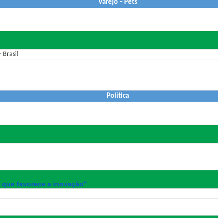
Varejo – Pets
 Brasil
Política
 que favorece a inovação''