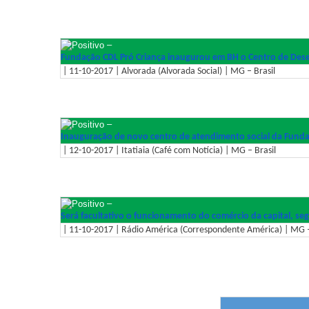
–
Fundação CDL Pró Criança inaugurou em BH o Centro de Dese
| 11-10-2017 | Alvorada (Alvorada Social) | MG – Brasil
–
Inauguração de novo centro de atendimento social da Funda
| 12-10-2017 | Itatiaia (Café com Notícia) | MG – Brasil
–
Será facultativo o funcionamento do comércio da capital, s
| 11-10-2017 | Rádio América (Correspondente América) | MG –