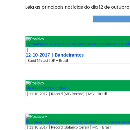
Leia as principais notícias do dia 12 de outubro
–
Estimativa de lojistas é de crescimento com as vendas em re
|
12-10-2017 | Bandeirantes
(Band Minas) | SP – Brasil
–
Dia das Crianças – 19h42
| 11-10-2017 | Record (MG Record) | MG – Brasil
–
Os consumidores devem gastar mais neste ano com o present
| 11-10-2017 | Record (Balanço Geral) | MG – Brasil