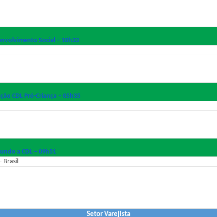
nvolvimento Social – 10h33
ção CDL Pró-Criança – 05h35
egundo a CDL – 09h51
 Brasil
Setor Varejista