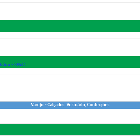
utubro – 09h52
Varejo – Calçados, Vestuário, Confecções