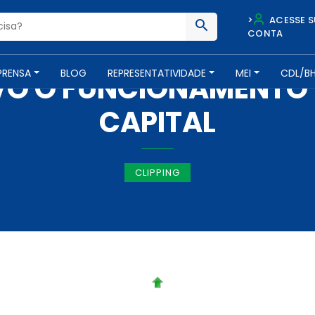
>
ACESSE S
CONTA
IMPRENSA -
13 DE OUTUBRO DE 2017
PRENSA
BLOG
REPRESENTATIVIDADE
MEI
CDL/B
VO O FUNCIONAMENTO
CAPITAL
CLIPPING