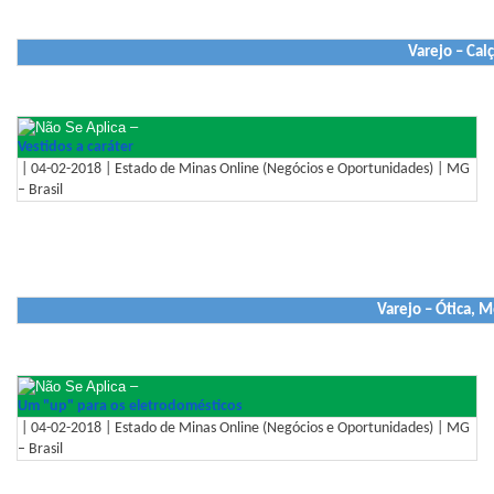
Varejo – Cal
–
Vestidos a caráter
| 04-02-2018 | Estado de Minas Online (Negócios e Oportunidades) | MG
– Brasil
Varejo – Ótica, 
–
Um "up" para os eletrodomésticos
| 04-02-2018 | Estado de Minas Online (Negócios e Oportunidades) | MG
– Brasil