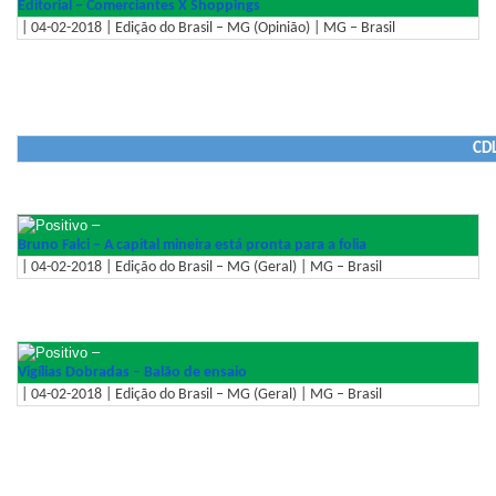
Editorial – Comerciantes X Shoppings
| 04-02-2018 | Edição do Brasil – MG (Opinião) | MG – Brasil
CDL
–
Bruno Falci – A capital mineira está pronta para a folia
| 04-02-2018 | Edição do Brasil – MG (Geral) | MG – Brasil
–
Vigílias Dobradas – Balão de ensaio
| 04-02-2018 | Edição do Brasil – MG (Geral) | MG – Brasil