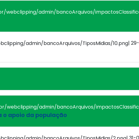
| 29
ha o apoio da população
| 31-