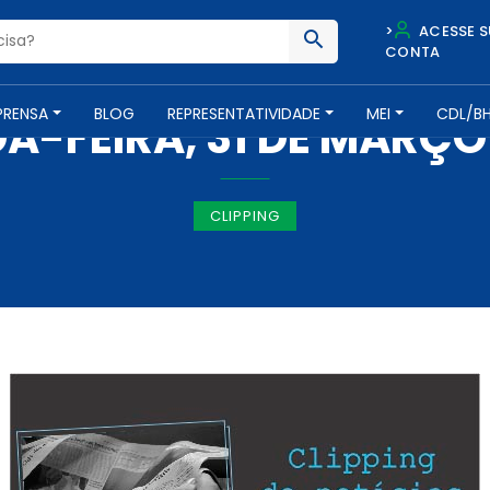
>
ACESSE S
CONTA
IMPRENSA -
31 DE MARÇO DE 2014
PRENSA
BLOG
REPRESENTATIVIDADE
MEI
CDL/B
A-FEIRA, 31 DE MARÇO 
CLIPPING