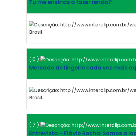
Tu me ensinas a fazer renda?
Brasil
( 6 )
Mercado de lingerie cada vez mais a
Brasil
( 7 )
Entrevista – Flávio Rocha: Somos a 