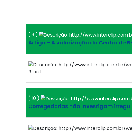
( 9 )
Artigo – A valorização do Centro de B
Brasil
( 10 )
Corregedorias não investigam irregu