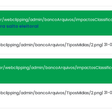
a salto eleitoral
| 31-
| 31-