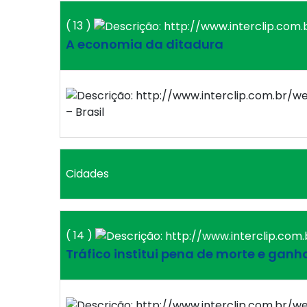
( 13 )
A economia da ditadura
– Brasil
Cidades
( 14 )
Tráfico institui pena de morte e gan