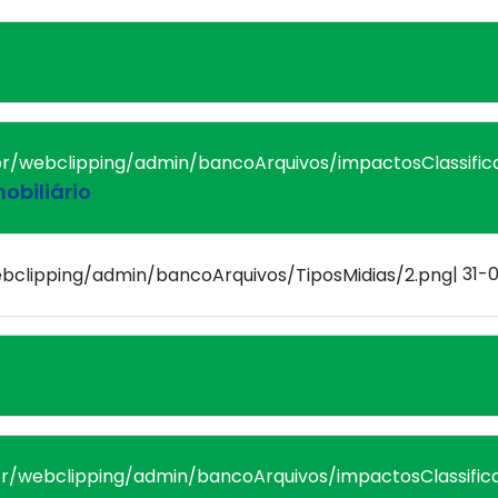
mobiliário
| 31-