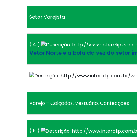
Setor Varejista
( 4 )
Vetor Norte é a bola da vez do setor i
Varejo – Calçados, Vestuário, Confecções
( 5 )