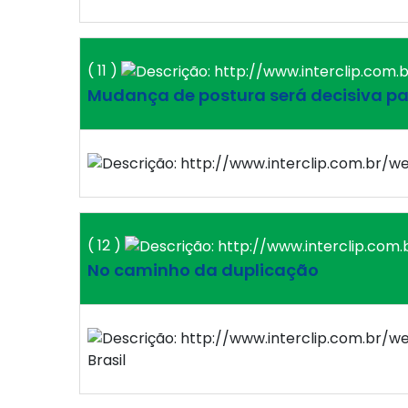
( 11 )
Mudança de postura será decisiva par
( 12 )
No caminho da duplicação
Brasil