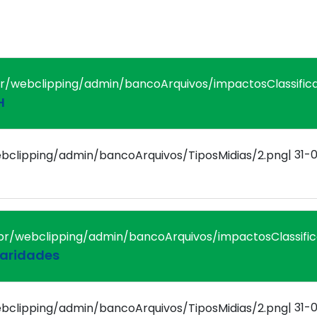
H
| 31-
laridades
| 31-