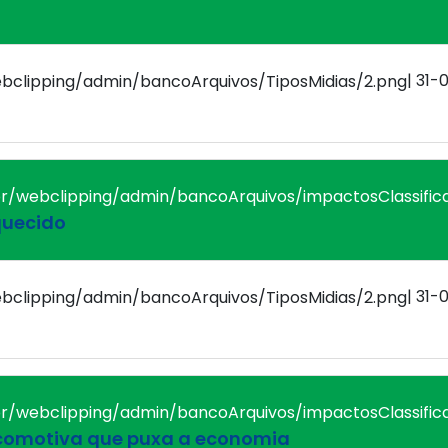
| 31-
quecido
| 31-
locomotiva que puxa a economia