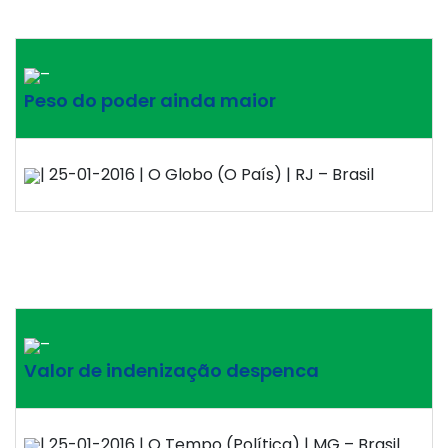
–
Peso do poder ainda maior
| 25-01-2016 | O Globo (O País) | RJ – Brasil
–
Valor de indenização despenca
| 25-01-2016 | O Tempo (Política) | MG – Brasil