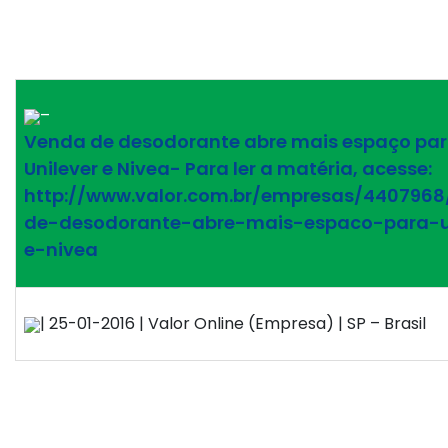
–
Venda de desodorante abre mais espaço pa
Unilever e Nivea- Para ler a matéria, acesse:
http://www.valor.com.br/empresas/440796
de-desodorante-abre-mais-espaco-para-u
e-nivea
| 25-01-2016 | Valor Online (Empresa) | SP – Brasil