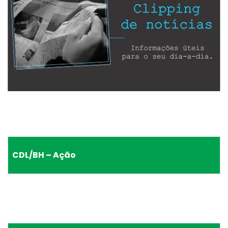
CDL/BH – Ação