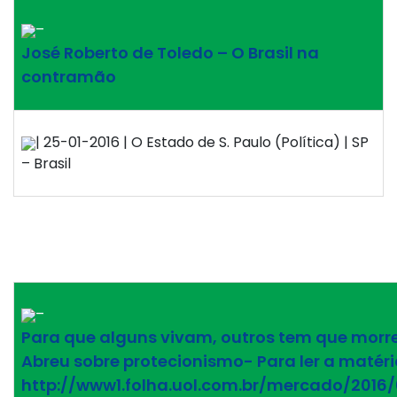
–
José Roberto de Toledo – O Brasil na
contramão
| 25-01-2016 | O Estado de S. Paulo (Política) | SP
– Brasil
–
Para que alguns vivam, outros tem que morrer
Abreu sobre protecionismo- Para ler a matéri
http://www1.folha.uol.com.br/mercado/2016/