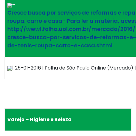
–
Cresce busca por serviços de reformas e repar
roupa, carro e casa- Para ler a matéria, aces
http://www1.folha.uol.com.br/mercado/2016/
cresce-busca-por-servicos-de-reformas-e-
de-tenis-roupa-carro-e-casa.shtml
| 25-01-2016 | Folha de São Paulo Online (Mercado) | 
Varejo – Higiene e Beleza