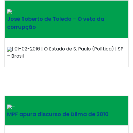
–
José Roberto de Toledo – O veto da
corrupção
| 01-02-2016 | O Estado de S. Paulo (Política) | SP
– Brasil
–
MPF apura discurso de Dilma de 2010