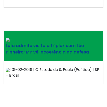
–
Lula admite visita a tríplex com Léo
Pinheiro; MP vê incoerência na defesa
| 01-02-2016 | O Estado de S. Paulo (Política) | SP
– Brasil