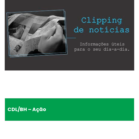
CDL/BH – Ação