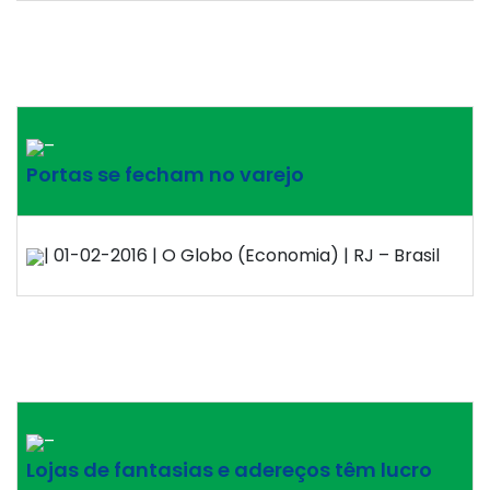
–
Portas se fecham no varejo
| 01-02-2016 | O Globo (Economia) | RJ – Brasil
–
Lojas de fantasias e adereços têm lucro