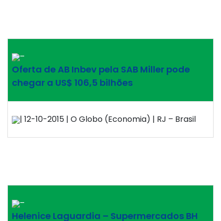
–
Oferta de AB Inbev pela SAB Miller pode
chegar a US$ 106,5 bilhões
| 12-10-2015 | O Globo (Economia) | RJ – Brasil
–
Helenice Laguardia – Supermercados BH