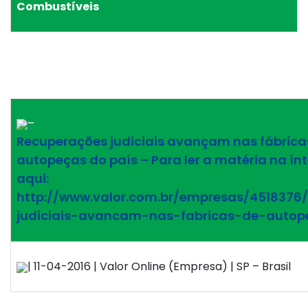
Combustíveis
–
Recuperações judiciais avançam nas fábrica
autopeças do país – Para ler a matéria na ín
aqui:
http://www.valor.com.br/empresas/4518376
judiciais-avancam-nas-fabricas-de-autop
| 11-04-2016 | Valor Online (Empresa) | SP – Brasil