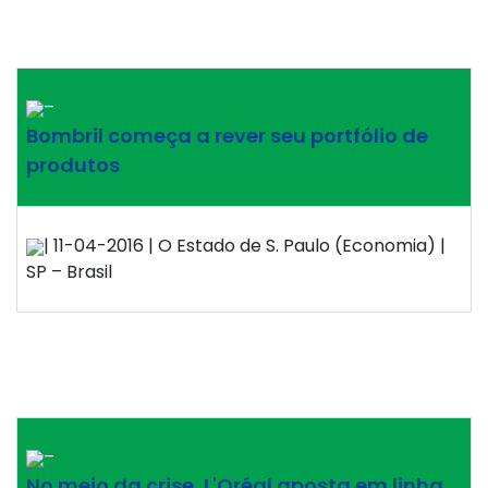
–
Bombril começa a rever seu portfólio de
produtos
| 11-04-2016 | O Estado de S. Paulo (Economia) |
SP – Brasil
–
No meio da crise, L'Oréal aposta em linha