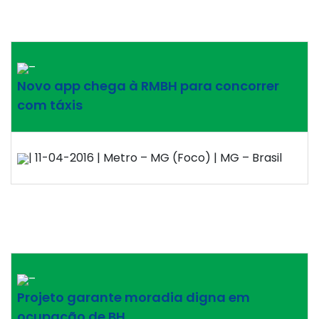
–
Novo app chega à RMBH para concorrer
com táxis
| 11-04-2016 | Metro – MG (Foco) | MG – Brasil
–
Projeto garante moradia digna em
ocupação de BH