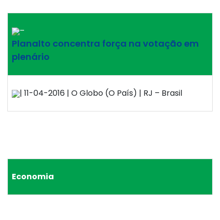
–
Planalto concentra força na votação em
plenário
| 11-04-2016 | O Globo (O País) | RJ – Brasil
Economia