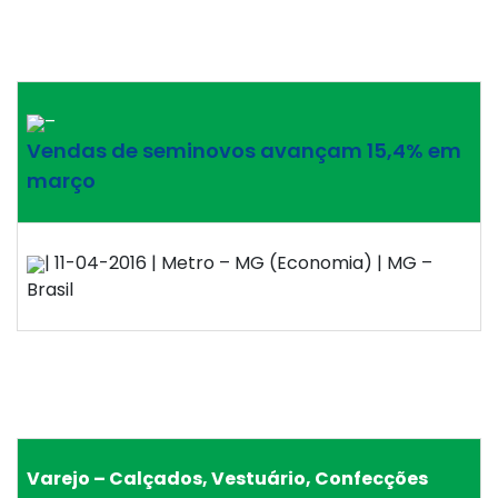
–
Vendas de seminovos avançam 15,4% em
março
| 11-04-2016 | Metro – MG (Economia) | MG –
Brasil
Varejo – Calçados, Vestuário, Confecções