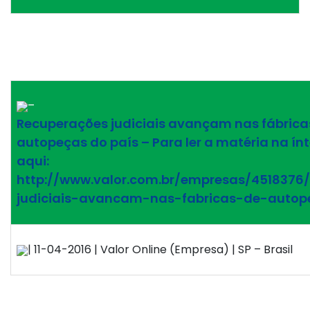
–
Recuperações judiciais avançam nas fábrica
autopeças do país – Para ler a matéria na ín
aqui:
http://www.valor.com.br/empresas/4518376
judiciais-avancam-nas-fabricas-de-autop
| 11-04-2016 | Valor Online (Empresa) | SP – Brasil