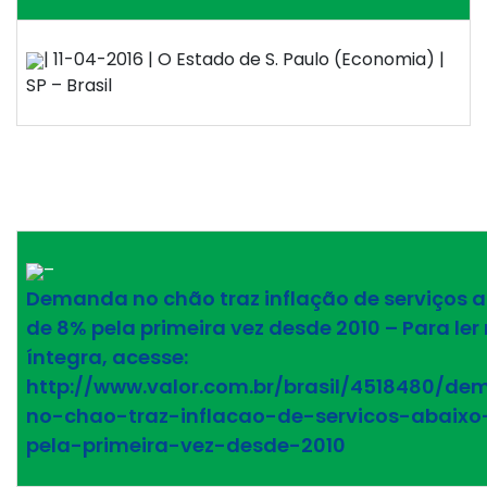
| 11-04-2016 | O Estado de S. Paulo (Economia) |
SP – Brasil
–
Demanda no chão traz inflação de serviços 
de 8% pela primeira vez desde 2010 – Para ler
íntegra, acesse:
http://www.valor.com.br/brasil/4518480/d
no-chao-traz-inflacao-de-servicos-abaix
pela-primeira-vez-desde-2010