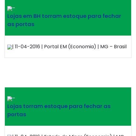
–
Lojas em BH torram estoque para fechar
as portas
| 11-04-2016 | Portal EM (Economia) | MG – Brasil
–
Lojas torram estoque para fechar as
portas