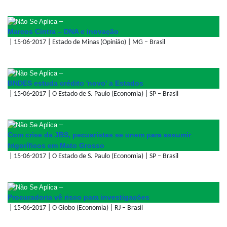
–
Marcos Cintra – DNA e inovação
| 15-06-2017 | Estado de Minas (Opinião) | MG – Brasil
–
BNDES estuda crédito 'novo' a Estados
| 15-06-2017 | O Estado de S. Paulo (Economia) | SP – Brasil
–
Com crise da JBS, pecuaristas se unem para assumir
frigoríficos em Mato Grosso
| 15-06-2017 | O Estado de S. Paulo (Economia) | SP – Brasil
–
Procuradoria vê risco para investigações
| 15-06-2017 | O Globo (Economia) | RJ – Brasil