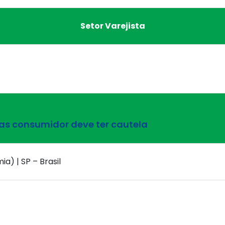
Setor Varejista
mas consumidor deve ter cautela
a) | SP – Brasil