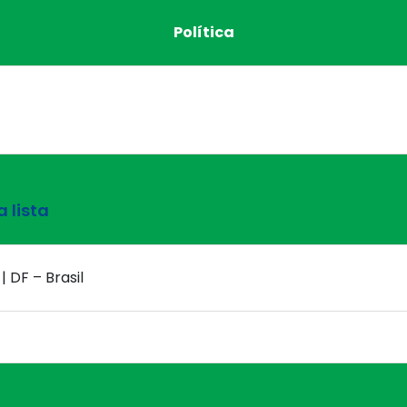
Política
 lista
| DF – Brasil