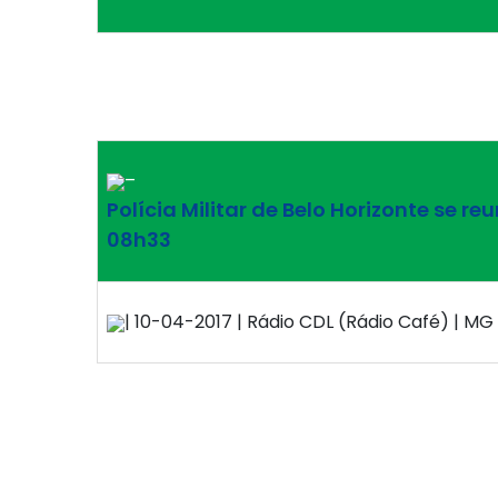
–
Polícia Militar de Belo Horizonte se 
08h33
| 10-04-2017 | Rádio CDL (Rádio Café) | MG 