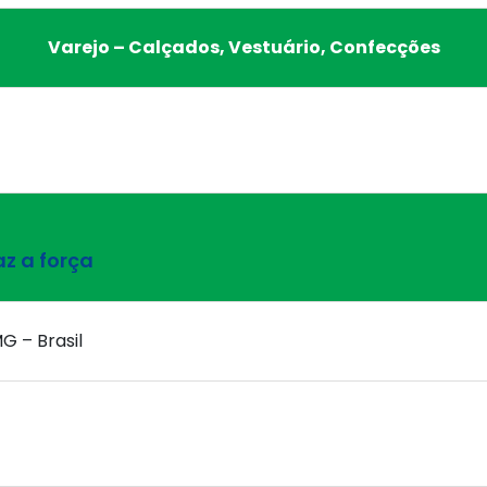
Varejo – Calçados, Vestuário, Confecções
az a força
G – Brasil