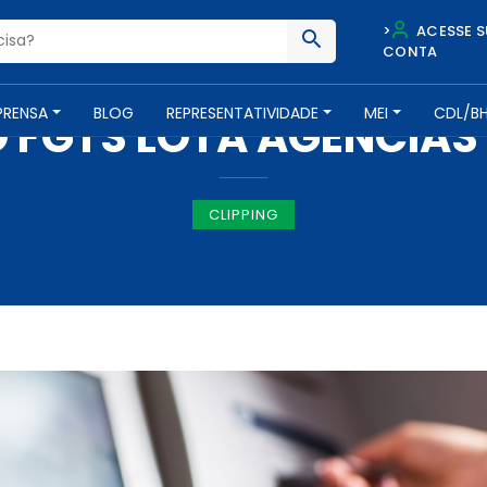
>
ACESSE S
CONTA
IMPRENSA -
10 DE ABRIL DE 2017
PRENSA
BLOG
REPRESENTATIVIDADE
MEI
CDL/B
 FGTS LOTA AGÊNCIAS
CLIPPING