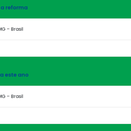
 a reforma
MG – Brasil
a este ano
MG – Brasil