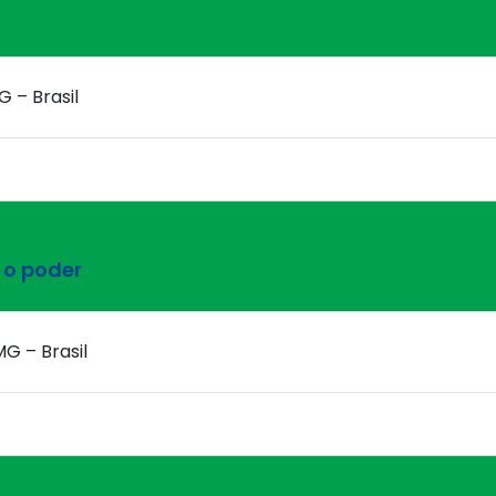
G – Brasil
 o poder
MG – Brasil