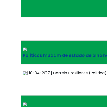
–
Políticos mudam de estado de olho na
| 10-04-2017 | Correio Braziliense (Política) 
–