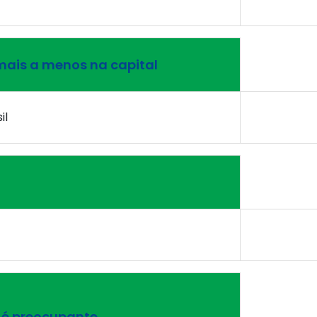
rmais a menos na capital
il
a é preocupante