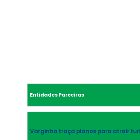
Entidades Parceiras
Varginha traça planos para atrair tur