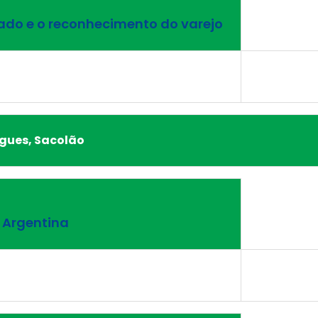
ado e o reconhecimento do varejo
gues, Sacolão
 Argentina