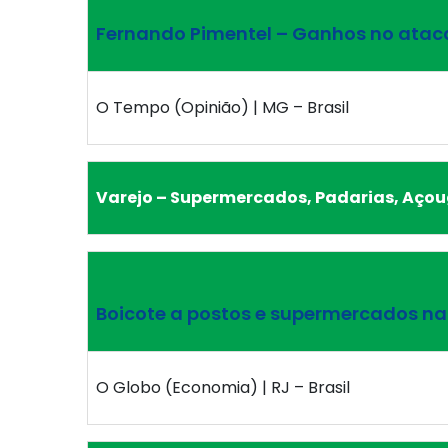
Fernando Pimentel – Ganhos no atac
O Tempo (Opinião) | MG – Brasil
Varejo – Supermercados, Padarias, Açou
Boicote a postos e supermercados na
O Globo (Economia) | RJ – Brasil