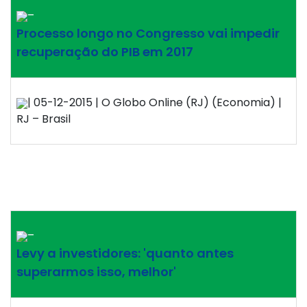
–
Processo longo no Congresso vai impedir
recuperação do PIB em 2017
| 05-12-2015 | O Globo Online (RJ) (Economia) |
RJ – Brasil
–
Levy a investidores: 'quanto antes
superarmos isso, melhor'