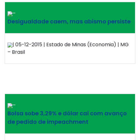
–
Desigualdade caem, mas abismo persiste
| 05-12-2015 | Estado de Minas (Economia) | MG
– Brasil
–
Bolsa sobe 3,29% e dólar cai com avanço
de pedido de impeachment