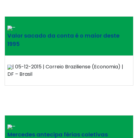
–
Valor sacado da conta é o maior deste
1995
| 05-12-2015 | Correio Braziliense (Economia) |
DF – Brasil
–
Mercedes antecipa férias coletivas