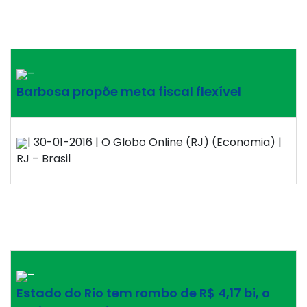
–
Barbosa propõe meta fiscal flexível
| 30-01-2016 | O Globo Online (RJ) (Economia) |
RJ – Brasil
–
Estado do Rio tem rombo de R$ 4,17 bi, o