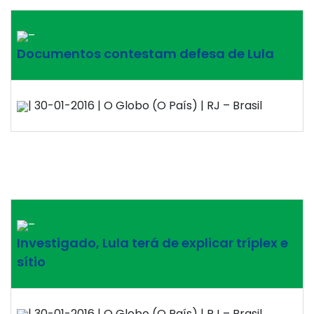
–
Documentos contestam defesa de Lula
| 30-01-2016 | O Globo (O País) | RJ – Brasil
–
Investigado, Lula terá de explicar tríplex e
sítio
| 30-01-2016 | O Globo (O País) | RJ – Brasil