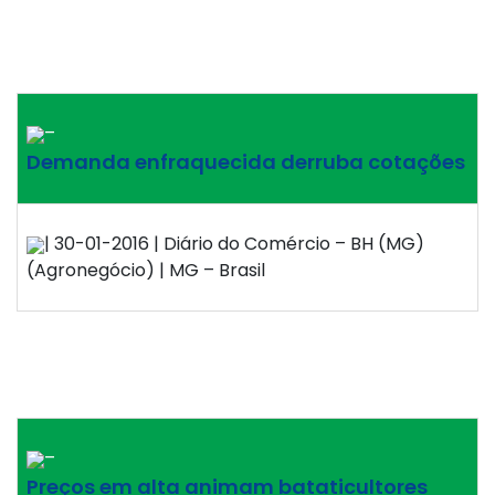
–
Demanda enfraquecida derruba cotações
| 30-01-2016 | Diário do Comércio – BH (MG)
(Agronegócio) | MG – Brasil
–
Preços em alta animam bataticultores