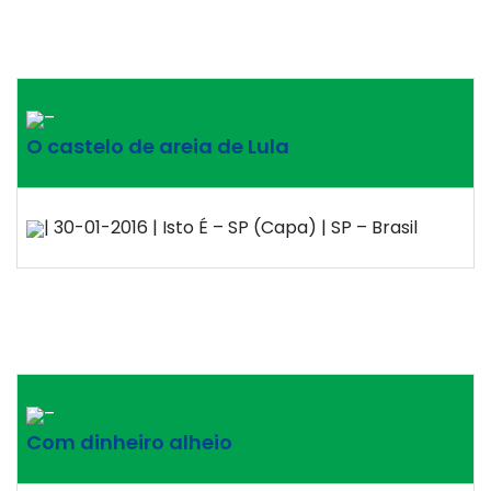
–
O castelo de areia de Lula
| 30-01-2016 | Isto É – SP (Capa) | SP – Brasil
–
Com dinheiro alheio