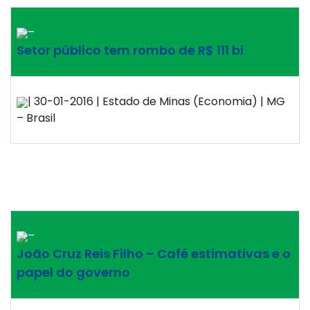
–
Setor público tem rombo de R$ 111 bi
| 30-01-2016 | Estado de Minas (Economia) | MG
– Brasil
–
João Cruz Reis Filho – Café estimativas e o
papel do governo