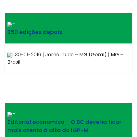
–
250 edições depois
| 30-01-2016 | Jornal Tudo – MG (Geral) | MG –
Brasil
–
Editorial econômico – O BC deveria ficar
mais atento à alta do IGP-M