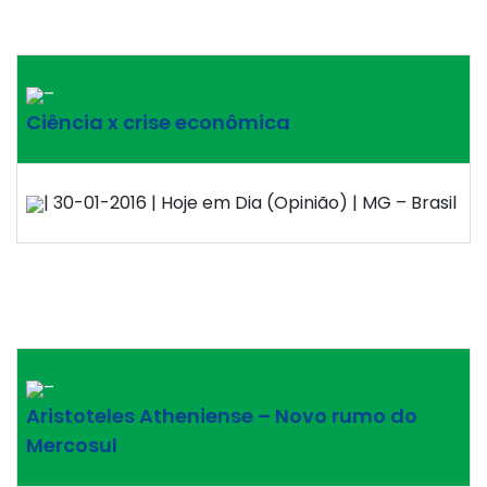
–
Ciência x crise econômica
| 30-01-2016 | Hoje em Dia (Opinião) | MG – Brasil
–
Aristoteles Atheniense – Novo rumo do
Mercosul