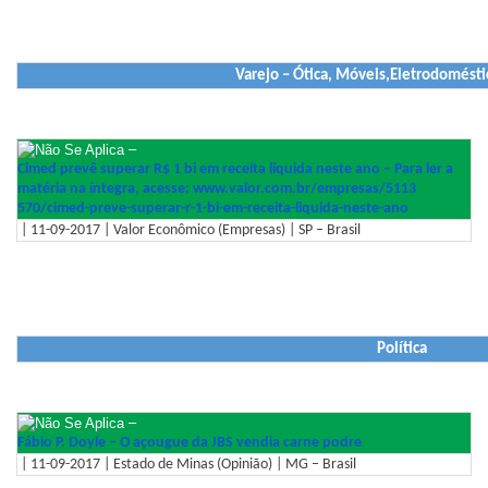
Varejo – Ótica, Móveis,Eletrodomésti
–
Cimed prevê superar R$ 1 bi em receita líquida neste ano – Para ler a
matéria na íntegra, acesse: www.valor.com.br/empresas/5113
570/cimed-preve-superar-r-1-bi
-em-receita-liquida-neste-ano
| 11-09-2017 | Valor Econômico (Empresas) | SP – Brasil
Política
–
Fábio P. Doyle – O açougue da JBS vendia carne podre
| 11-09-2017 | Estado de Minas (Opinião) | MG – Brasil