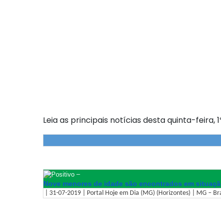
Leia as principais notícias desta quinta-feira, 
–
Nove menores de idade são encontrados em situaçã
| 31-07-2019 | Portal Hoje em Dia (MG) (Horizontes) | MG – Bra