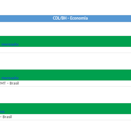
CDL/BH – Economia
a mercado
a mercado
 MT – Brasil
ano
 Brasil