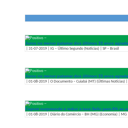
–
Juros no menor patamar dos últimos 33 anos agrad
| 31-07-2019 | IG – Último Segundo (Notícias) | SP – Brasil
–
Juros no menor patamar dos últimos 33 anos agrad
| 01-08-2019 | O Documento – Cuiabá (MT) (Últimas Notícias) |
–
Copom surpreende e reduz a taxa Selic para 6% ao 
| 01-08-2019 | Diário do Comércio – BH (MG) (Economia) | MG –