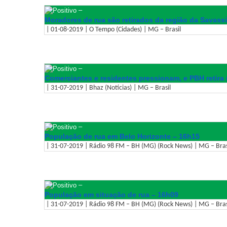
–
Moradores de rua são retirados da região da Savassi
| 01-08-2019 | O Tempo (Cidades) | MG – Brasil
–
Comerciantes e residentes pressionam, e PBH retira
| 31-07-2019 | Bhaz (Notícias) | MG – Brasil
–
População de rua em Belo Horizonte – 16h15
| 31-07-2019 | Rádio 98 FM – BH (MG) (Rock News) | MG – Bras
–
População em situação de rua – 16h09
| 31-07-2019 | Rádio 98 FM – BH (MG) (Rock News) | MG – Bras