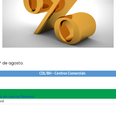
1º de agosto.
CDL/BH – Centros Comerciais
o de rua na Savassi
sil