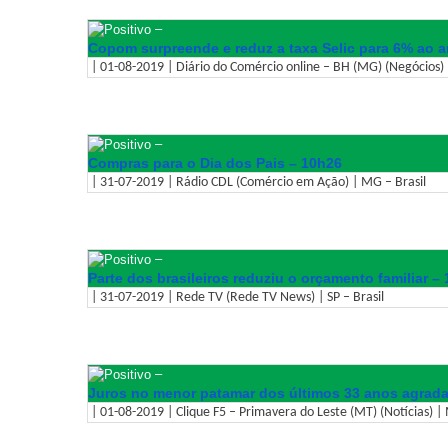
–
Copom surpreende e reduz a taxa Selic para 6% ao 
| 01-08-2019 | Diário do Comércio online – BH (MG) (Negócios) 
–
Compras para o Dia dos Pais – 10h26
| 31-07-2019 | Rádio CDL (Comércio em Ação) | MG – Brasil
–
Parte dos brasileiros reduziu o orçamento familiar –
| 31-07-2019 | Rede TV (Rede TV News) | SP – Brasil
–
Juros no menor patamar dos últimos 33 anos agrad
| 01-08-2019 | Clique F5 – Primavera do Leste (MT) (Notícias) | 