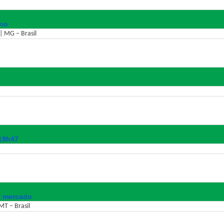
ano
| MG – Brasil
 19h47
a mercado
MT – Brasil