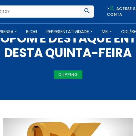
>
ACESSE S
CONTA
IMPRENSA -
1 DE AGOSTO DE 2019
PRENSA
BLOG
REPRESENTATIVIDADE
MEI
CDL/B
OPOM É DESTAQUE EN
DESTA QUINTA-FEIRA
CLIPPING