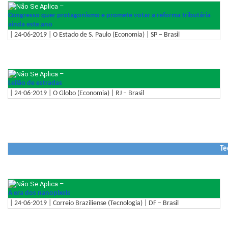
–
Congresso quer protagonismo e promete votar a reforma tributária
ainda este ano
| 24-06-2019 | O Estado de S. Paulo (Economia) | SP – Brasil
–
Leilão de estradas
| 24-06-2019 | O Globo (Economia) | RJ – Brasil
Te
–
A era dos nanopixels
| 24-06-2019 | Correio Braziliense (Tecnologia) | DF – Brasil