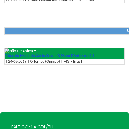
C
–
Eduardo Mello da Costa Cruz – O Plano Diretor de BH
| 24-06-2019 | O Tempo (Opinião) | MG – Brasil
FALE COM A CDL/BH