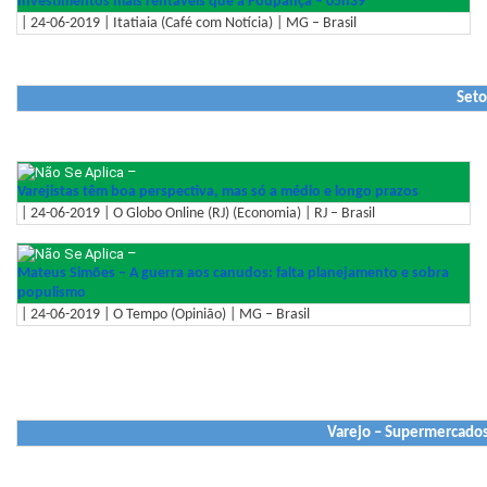
Investimentos mais rentáveis que a Poupança – 05h39
| 24-06-2019 | Itatiaia (Café com Notícia) | MG – Brasil
Seto
–
Varejistas têm boa perspectiva, mas só a médio e longo prazos
| 24-06-2019 | O Globo Online (RJ) (Economia) | RJ – Brasil
–
Mateus Simões – A guerra aos canudos: falta planejamento e sobra
populismo
| 24-06-2019 | O Tempo (Opinião) | MG – Brasil
Varejo – Supermercados