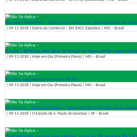
–
Ronaldo Cavalheri – Economia Criativa e oportunidade de mer
| 09-11-2018 | Diário do Comércio – BH (MG) (Opinião) | MG – Brasil
–
E mais – Boletos vencidos de todos os tipos serão pagos em 
| 09-11-2018 | Hoje em Dia (Primeiro Plano) | MG – Brasil
–
Fusões aquisições crescem 14,7%
| 09-11-2018 | Hoje em Dia (Primeiro Plano) | MG – Brasil
–
Entrevista – Tereza Cristina – 'Questão do frete não pode espera
| 09-11-2018 | O Estado de S. Paulo (Economia) | SP – Brasil
–
Com menores gastos com calotes, lucro do BB alcança R$ 3.4 b