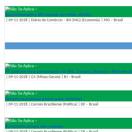
–
Supermercados BH cresce em ritmo chinês
| 09-11-2018 | Diário do Comércio – BH (MG) (Economia) | MG – Brasil
–
PF prende vice-governador de MG, Joesley Batista e Ricardo 
| 09-11-2018 | G1 (Minas Gerais) | RJ – Brasil
–
Estudo questiona plano para rodovias
| 09-11-2018 | Correio Braziliense (Política) | DF – Brasil
–
A ministra ocupa seu espaço
| 09-11-2018 | Correio Braziliense (Política) | DF – Brasil