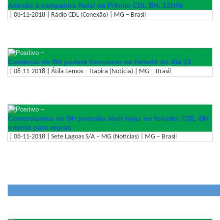
Adesão á campanha Natal de Prêmio CDL BH..12H56
| 08-11-2018 | Rádio CDL (Conexão) | MG – Brasil
–
Comércio de BH poderá funcionar no feriado do dia 15
| 08-11-2018 | Átila Lemos – Itabira (Notícia) | MG – Brasil
–
Comerciantes de BH poderão abrir lojas no feriado; CDL-BH
orienta para regras
| 08-11-2018 | Sete Lagoas S/A – MG (Notícias) | MG – Brasil