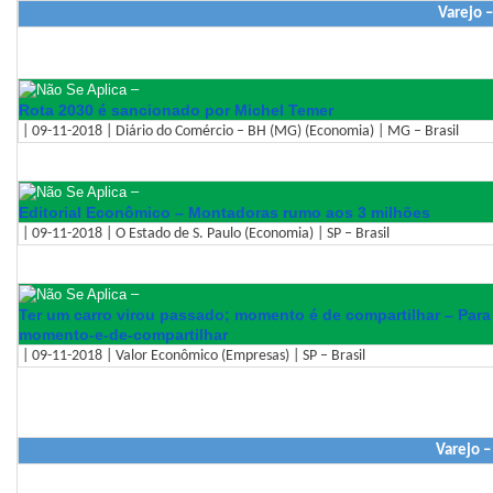
Varejo 
–
Rota 2030 é sancionado por Michel Temer
| 09-11-2018 | Diário do Comércio – BH (MG) (Economia) | MG – Brasil
–
Editorial Econômico – Montadoras rumo aos 3 milhões
| 09-11-2018 | O Estado de S. Paulo (Economia) | SP – Brasil
–
Ter um carro virou passado; momento é de compartilhar – Para 
momento-e-de-comparti
lhar
| 09-11-2018 | Valor Econômico (Empresas) | SP – Brasil
Varejo –