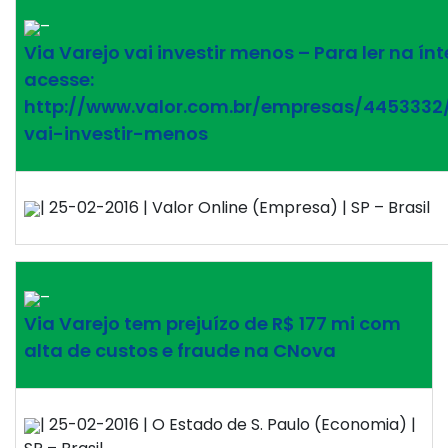
–
Via Varejo vai investir menos – Para ler na ínt
acesse:
http://www.valor.com.br/empresas/4453332
vai-investir-menos
| 25-02-2016 | Valor Online (Empresa) | SP – Brasil
–
Via Varejo tem prejuízo de R$ 177 mi com
alta de custos e fraude na CNova
| 25-02-2016 | O Estado de S. Paulo (Economia) |