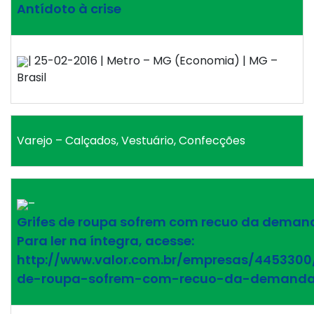
Antídoto à crise
| 25-02-2016 | Metro – MG (Economia) | MG –
Brasil
Varejo – Calçados, Vestuário, Confecções
–
Grifes de roupa sofrem com recuo da deman
Para ler na íntegra, acesse:
http://www.valor.com.br/empresas/4453300/
de-roupa-sofrem-com-recuo-da-demand