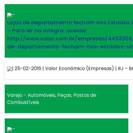
–
Lojas de departamento fecham nos Estados 
– Para ler na íntegra, acesse:
http://www.valor.com.br/empresas/4453306/
de-departamento-fecham-nos-estados-un
| 25-02-2016 | Valor Econômico (Empresas) | RJ – Br
Varejo – Automóveis, Peças, Postos de
Combustíveis
–