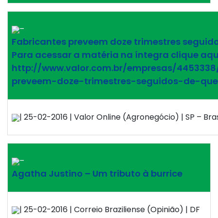
–
Fabricantes preveem doze trimestres seguid
Para acessar a matéria na íntegra clique aqu
http://www.valor.com.br/empresas/4453338
preveem-doze-trimestres-seguidos-de-qu
| 25-02-2016 | Valor Online (Agronegócio) | SP – Bras
–
Agatha Justino – Um tributo à burrice
| 25-02-2016 | Correio Braziliense (Opinião) | DF