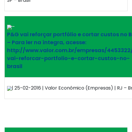
SP – Brasil
–
P&G vai reforçar portfólio e cortar custos no B
– Para ler na íntegra, acesse:
http://www.valor.com.br/empresas/4453322
vai-reforcar-portfolio-e-cortar-custos-no-
brasil
| 25-02-2016 | Valor Econômico (Empresas) | RJ – Br