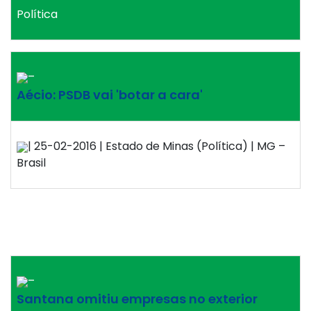
Política
–
Aécio: PSDB vai 'botar a cara'
| 25-02-2016 | Estado de Minas (Política) | MG –
Brasil
–
Santana omitiu empresas no exterior