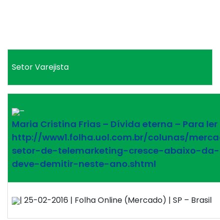
Setor Varejista
–
Maria Cristina Frias – Dívida eterna – Para ler
http://www1.folha.uol.com.br/colunas/merc
setor-de-telemarketing-cresce-abaixo-da
deve-demitir-neste-ano.shtml
| 25-02-2016 | Folha Online (Mercado) | SP – Brasil