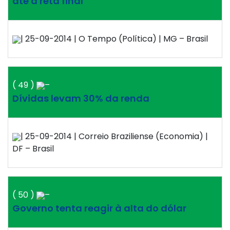
até a reta final
| 25-09-2014 | O Tempo (Política) | MG – Brasil
( 49 )
–
Dívidas levam 30% da renda
| 25-09-2014 | Correio Braziliense (Economia) |
DF – Brasil
( 50 )
–
Governo tenta reagir à alta do dólar