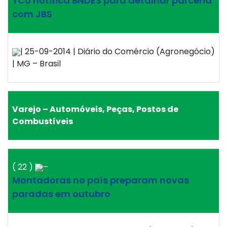
TCU notifica BNDES para detalhar parceria
com JBS
| 25-09-2014 | Diário do Comércio (Agronegócio)
| MG – Brasil
Varejo – Automóveis, Peças, Postos de
Combustíveis
( 22 )
–
Montadoras no país preparam novas
paradas em outubro