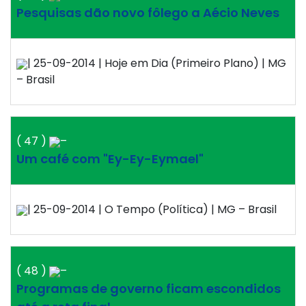
Pesquisas dão novo fôlego a Aécio Neves
| 25-09-2014 | Hoje em Dia (Primeiro Plano) | MG
– Brasil
( 47 )
–
Um café com "Ey-Ey-Eymael"
| 25-09-2014 | O Tempo (Política) | MG – Brasil
( 48 )
–
Programas de governo ficam escondidos