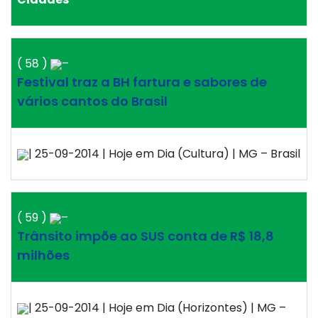
( 58 )
–
Festival traz a BH fartura e sabores de
vários cantos do Brasil
| 25-09-2014 | Hoje em Dia (Cultura) | MG – Brasil
( 59 )
–
Trânsito impõe ao SUS conta de R$ 18,8
milhões
| 25-09-2014 | Hoje em Dia (Horizontes) | MG –