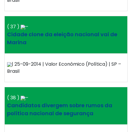
Brasil
( 37 )
–
Cidade clone da eleição nacional vai de
Marina
| 25-09-2014 | Valor Econômico (Política) | SP –
Brasil
( 38 )
–
Candidatos divergem sobre rumos da
política nacional de segurança