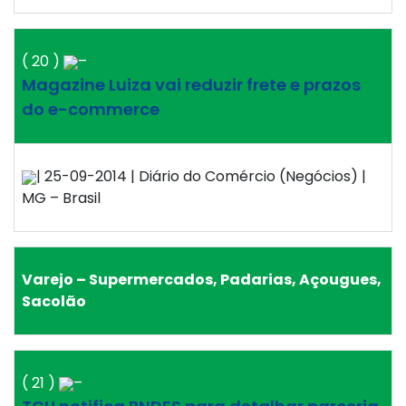
( 20 )
–
Magazine Luiza vai reduzir frete e prazos
do e-commerce
| 25-09-2014 | Diário do Comércio (Negócios) |
MG – Brasil
Varejo – Supermercados, Padarias, Açougues,
Sacolão
( 21 )
–