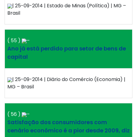
| 25-09-2014 | Estado de Minas (Política) | MG –
Brasil
( 55 )
–
Ano já está perdido para setor de bens de
capital
| 25-09-2014 | Diário do Comércio (Economia) |
MG – Brasil
( 56 )
–
Satisfação dos consumidores com
cenário econômico é a pior desde 2009, diz