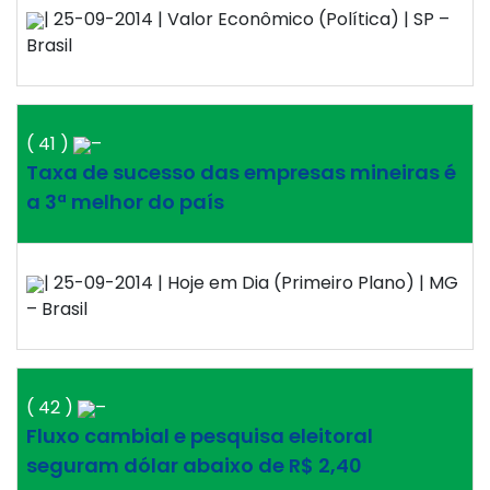
| 25-09-2014 | Valor Econômico (Política) | SP –
Brasil
( 41 )
–
Taxa de sucesso das empresas mineiras é
a 3ª melhor do país
| 25-09-2014 | Hoje em Dia (Primeiro Plano) | MG
– Brasil
( 42 )
–
Fluxo cambial e pesquisa eleitoral
seguram dólar abaixo de R$ 2,40