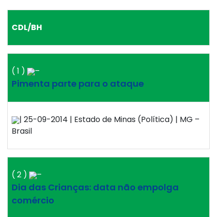
CDL/BH
( 1 )
–
Pimenta parte para o ataque
| 25-09-2014 | Estado de Minas (Política) | MG –
Brasil
( 2 )
–
Dia das Crianças: data não empolga
comércio