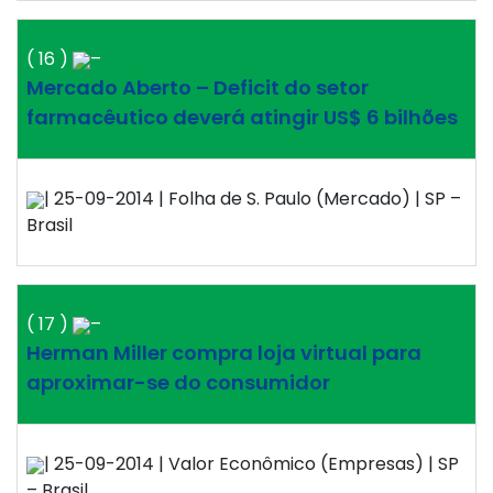
( 16 )
–
Mercado Aberto – Deficit do setor
farmacêutico deverá atingir US$ 6 bilhões
| 25-09-2014 | Folha de S. Paulo (Mercado) | SP –
Brasil
( 17 )
–
Herman Miller compra loja virtual para
aproximar-se do consumidor
| 25-09-2014 | Valor Econômico (Empresas) | SP
– Brasil