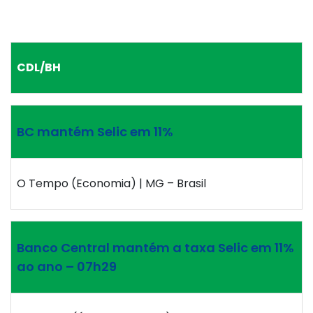
CDL/BH
BC mantém Selic em 11%
O Tempo (Economia) | MG – Brasil
Banco Central mantém a taxa Selic em 11%
ao ano – 07h29