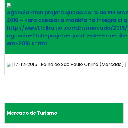
–
Agência Fitch projeta queda de 1% do PIB bras
2016 – Para acessar a matéria na íntegra cliq
http://www1.folha.uol.com.br/mercado/2015/
agencia-fitch-projeta-queda-de-1-do-pib-b
em-2016.shtml
| 17-12-2015 | Folha de São Paulo Online (Mercado) | 
Mercado de Turismo