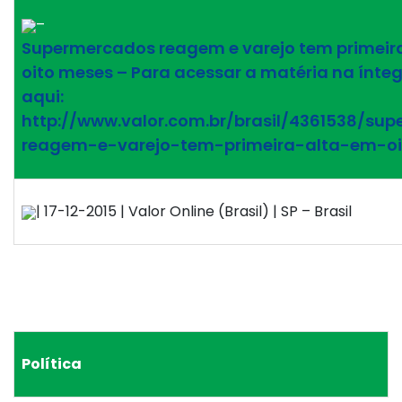
–
Supermercados reagem e varejo tem primeir
oito meses – Para acessar a matéria na ínteg
aqui:
http://www.valor.com.br/brasil/4361538/su
reagem-e-varejo-tem-primeira-alta-em-o
| 17-12-2015 | Valor Online (Brasil) | SP – Brasil
Política