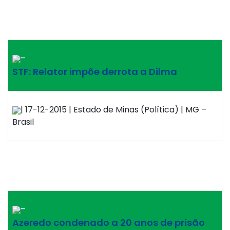
–
STF: Relator impõe derrota a Dilma
| 17-12-2015 | Estado de Minas (Política) | MG –
Brasil
–
Azeredo condenado a 20 anos de prisão