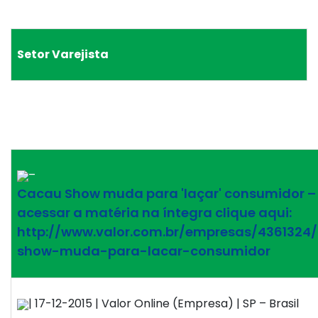
Setor Varejista
–
Cacau Show muda para 'laçar' consumidor –
acessar a matéria na íntegra clique aqui:
http://www.valor.com.br/empresas/4361324
show-muda-para-lacar-consumidor
| 17-12-2015 | Valor Online (Empresa) | SP – Brasil