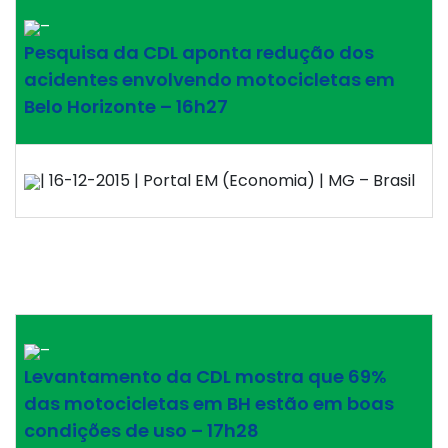
–
Pesquisa da CDL aponta redução dos
acidentes envolvendo motocicletas em
Belo Horizonte – 16h27
| 16-12-2015 | Portal EM (Economia) | MG – Brasil
–
Levantamento da CDL mostra que 69%
das motocicletas em BH estão em boas
condições de uso – 17h28