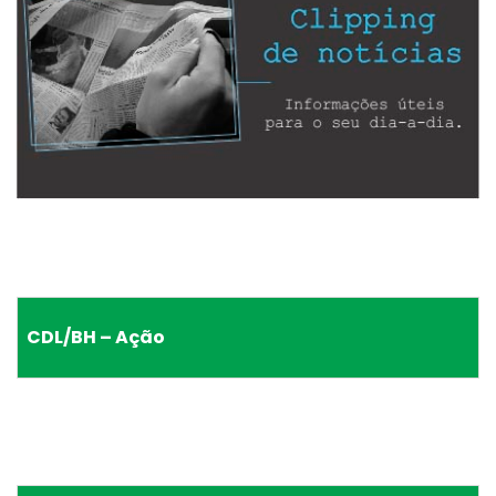
CDL/BH – Ação