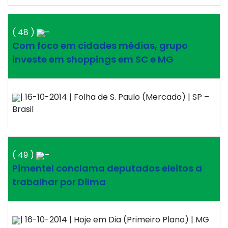
( 48 )
–
Com foco em cidades médias, grupo
investe em shoppings em SC e MG
| 16-10-2014 | Folha de S. Paulo (Mercado) | SP –
Brasil
( 49 )
–
Pimentel conclama deputados eleitos a
trabalhar por Dilma
| 16-10-2014 | Hoje em Dia (Primeiro Plano) | MG