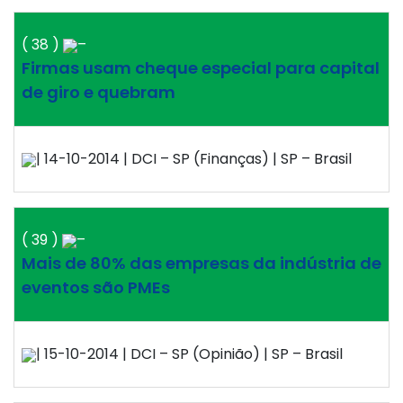
( 38 )
–
Firmas usam cheque especial para capital
de giro e quebram
| 14-10-2014 | DCI – SP (Finanças) | SP – Brasil
( 39 )
–
Mais de 80% das empresas da indústria de
eventos são PMEs
| 15-10-2014 | DCI – SP (Opinião) | SP – Brasil