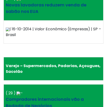
Novas lavadoras reduzem venda de
sabão nos EUA
| 16-10-2014 | Valor Econômico (Empresas) | SP –
Brasil
Varejo – Supermercados, Padarias, Açougues,
Sacolão
( 29 )
–
Compradores internacionais vão a
Rodada de Negócios