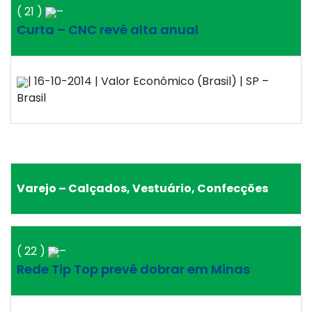
( 21 )
–
Curta – CNC revê alta anual
| 16-10-2014 | Valor Econômico (Brasil) | SP –
Brasil
Varejo – Calçados, Vestuário, Confecções
( 22 )
–
Rede Tip Top prevê dobrar em Minas