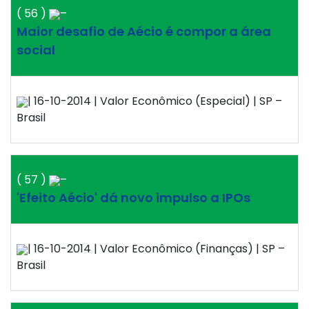
( 56 )
–
Maior desafio de Aécio é compor a área
social
| 16-10-2014 | Valor Econômico (Especial) | SP –
Brasil
( 57 )
–
'Efeito Aécio' dá novo impulso a IPOs
| 16-10-2014 | Valor Econômico (Finanças) | SP –
Brasil