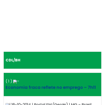
CDL/BH
( 1 )
–
Economia fraca reflete no emprego – 7h11
| 16-10-2014 | Portal EM (Gerais) | MG – Brasil