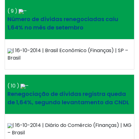
( 9 )
–
Número de dívidas renegociadas caiu
1,64% no mês de setembro
| 16-10-2014 | Brasil Econômico (Finanças) | SP –
Brasil
( 10 )
–
Renegociação de dívidas registra queda
de 1,64%, segundo levantamento da CNDL
| 16-10-2014 | Diário do Comércio (Finanças) | MG
– Brasil