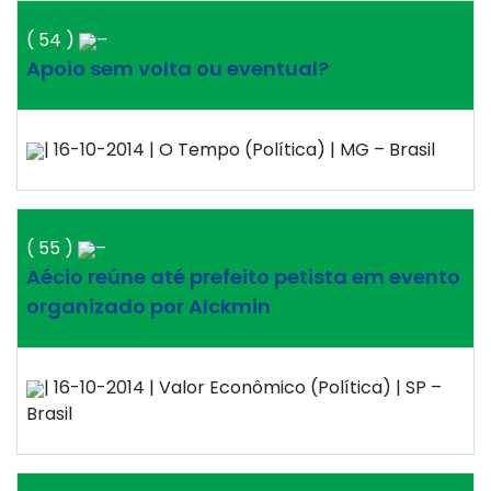
( 54 )
–
Apoio sem volta ou eventual?
| 16-10-2014 | O Tempo (Política) | MG – Brasil
( 55 )
–
Aécio reúne até prefeito petista em evento
organizado por Alckmin
| 16-10-2014 | Valor Econômico (Política) | SP –
Brasil