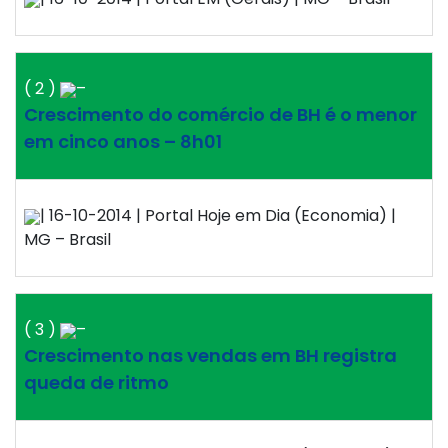
( 2 )
–
Crescimento do comércio de BH é o menor
em cinco anos – 8h01
| 16-10-2014 | Portal Hoje em Dia (Economia) |
MG – Brasil
( 3 )
–
Crescimento nas vendas em BH registra
queda de ritmo