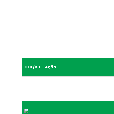
CDL/BH – Ação
–