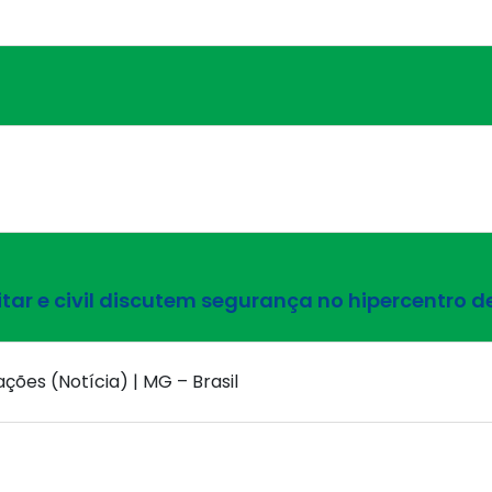
itar e civil discutem segurança no hipercentro d
ações (Notícia) | MG – Brasil