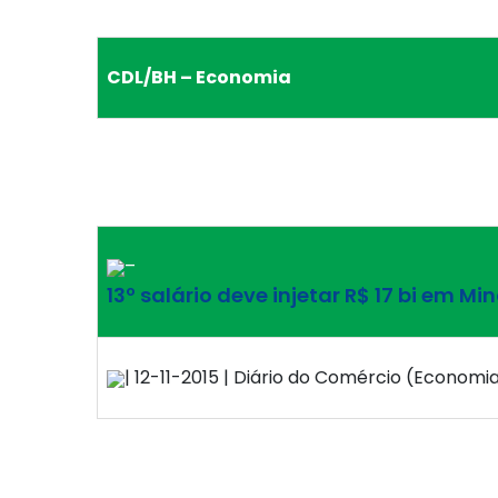
CDL/BH – Economia
–
13º salário deve injetar R$ 17 bi em Mi
| 12-11-2015 | Diário do Comércio (Economia