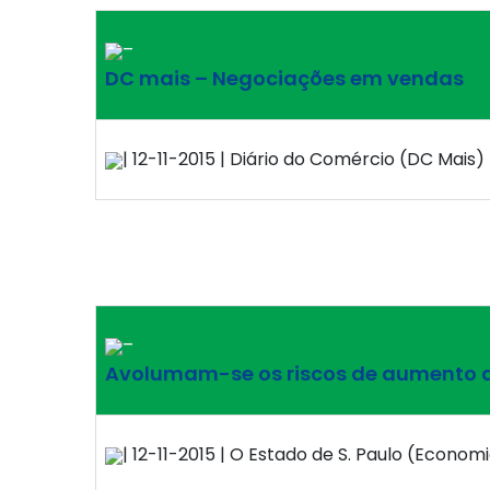
–
DC mais – Negociações em vendas
| 12-11-2015 | Diário do Comércio (DC Mais) 
–
Avolumam-se os riscos de aumento 
| 12-11-2015 | O Estado de S. Paulo (Economia