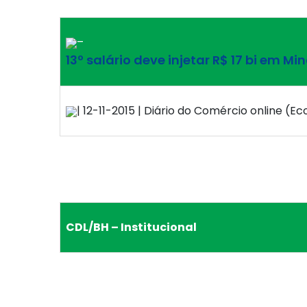
–
13º salário deve injetar R$ 17 bi em Mi
| 12-11-2015 | Diário do Comércio online (E
CDL/BH – Institucional