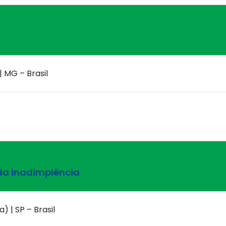
| MG – Brasil
da inadimplência
) | SP – Brasil