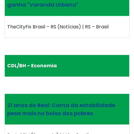
ganha "Varanda Urbana"
TheCityFix Brasil – RS (Notícias) | RS – Brasil
CDL/BH – Economia
21 anos do Real: Conta da estabilidade
pesa mais no bolso dos pobres