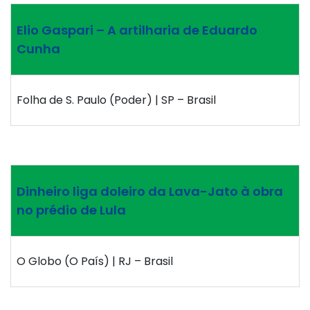
Elio Gaspari – A artilharia de Eduardo
Cunha
Folha de S. Paulo (Poder) | SP – Brasil
Dinheiro liga doleiro da Lava-Jato à obra
no prédio de Lula
O Globo (O País) | RJ – Brasil