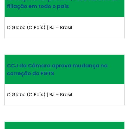
filiação em todo o país
O Globo (O País) | RJ – Brasil
CCJ da Câmara aprova mudança na
correção do FGTS
O Globo (O País) | RJ – Brasil