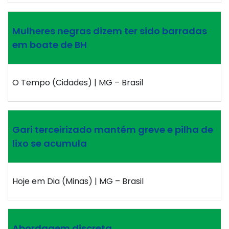
Mulheres negras dizem ter sido barradas
em boate de BH
O Tempo (Cidades) | MG – Brasil
Gari terceirizado mantém greve e pilha de
lixo se acumula
Hoje em Dia (Minas) | MG – Brasil
Abordagem discreta