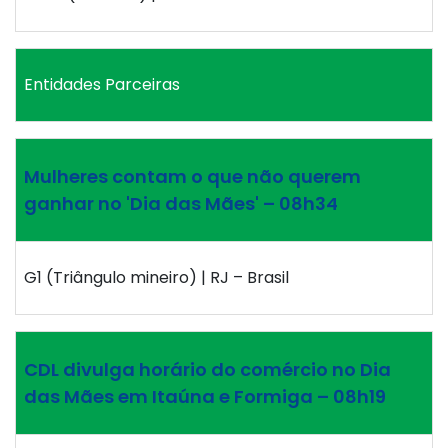
Entidades Parceiras
Mulheres contam o que não querem
ganhar no 'Dia das Mães' – 08h34
G1 (Triângulo mineiro) | RJ – Brasil
CDL divulga horário do comércio no Dia
das Mães em Itaúna e Formiga – 08h19