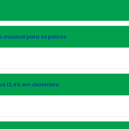
 musical para os palcos
cua 13,4% em dezembro