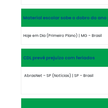
Material escolar sobe o dobro do an
Hoje em Dia (Primeiro Plano) | MG – Brasil
CDL prevê prejuízo com feriados
AbrasNet – SP (Notícias) | SP – Brasil