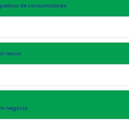
queixas de consumidores
or recuo
om negócio