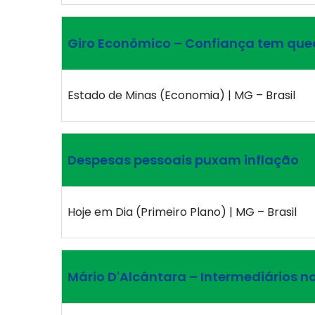
Giro Econômico – Confiança tem que
Estado de Minas (Economia) | MG – Brasil
Despesas pessoais puxam inflação
Hoje em Dia (Primeiro Plano) | MG – Brasil
Mário D'Alcântara – Intermediários no 