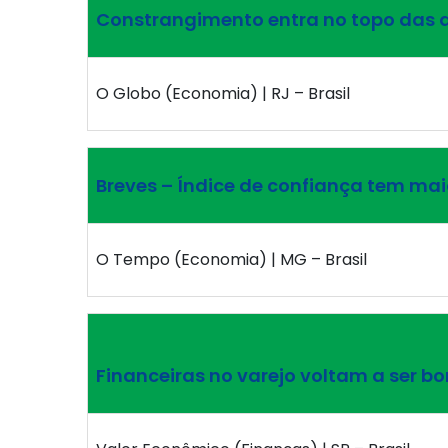
Constrangimento entra no topo das 
O Globo (Economia) | RJ – Brasil
Breves – Índice de confiança tem mai
O Tempo (Economia) | MG – Brasil
Financeiras no varejo voltam a ser b