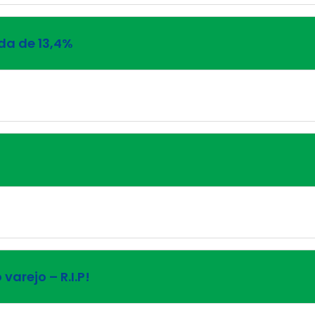
da de 13,4%
varejo – R.I.P!