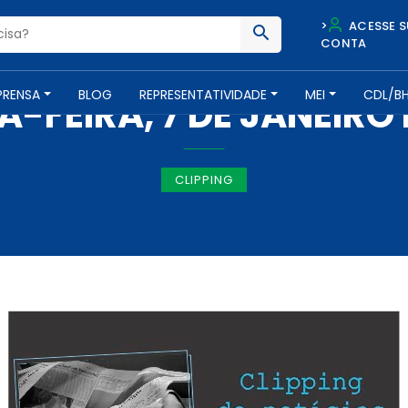
>
ACESSE S
CONTA
IMPRENSA -
7 DE JANEIRO DE 2015
PRENSA
BLOG
REPRESENTATIVIDADE
MEI
CDL/B
-FEIRA, 7 DE JANEIRO 
CLIPPING