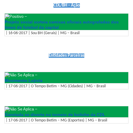
CDL/BH – Ação
–
Projeto social sorteia camisas oficiais autografadas dos
times de futebol da capital
| 16-06-2017 | Sou BH (Gerais) | MG – Brasil
Entidades Parceiras
–
Movimento Lojista
| 17-06-2017 | O Tempo Betim – MG (Cidades) | MG – Brasil
–
Garotada se diverte no torneio de boliche da CDL
| 17-06-2017 | O Tempo Betim – MG (Esportes) | MG – Brasil