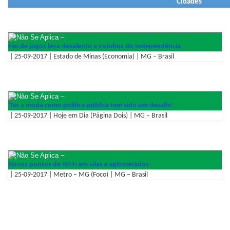
Cidades
–
Fim de jogos leva desalento a vizinhos do Independência
| 25-09-2017 | Estado de Minas (Economia) | MG – Brasil
–
'Ter a moda como política pública tem sido um desafio'
| 25-09-2017 | Hoje em Dia (Página Dois) | MG – Brasil
–
Novos pontos de Wi-Fi em vilas e aglomerados
| 25-09-2017 | Metro – MG (Foco) | MG – Brasil