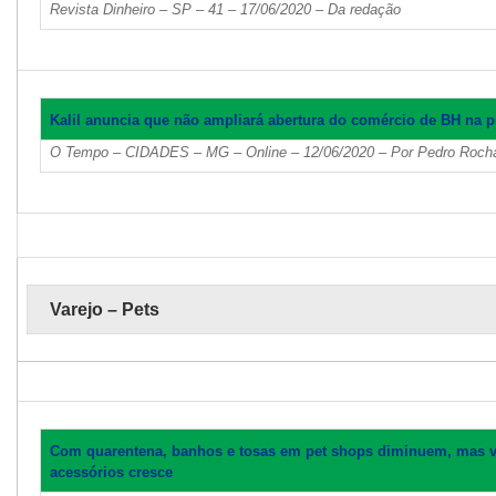
Revista Dinheiro – SP – 41 – 17/06/2020 – Da redação
Kalil anuncia que não ampliará abertura do comércio de BH na
O Tempo – CIDADES – MG – Online – 12/06/2020 – Por Pedro Rocha
Varejo – Pets
Com quarentena, banhos e tosas em pet shops diminuem, mas ve
acessórios cresce