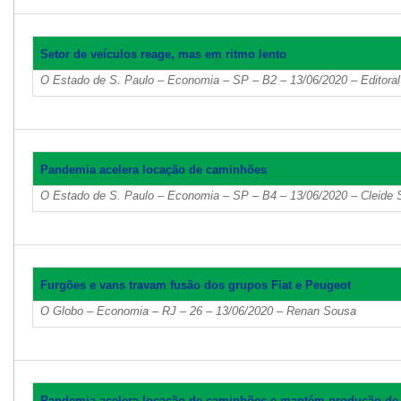
Setor de veículos reage, mas em ritmo lento
O Estado de S. Paulo – Economia – SP – B2 – 13/06/2020 – Editora
Pandemia acelera locação de caminhões
O Estado de S. Paulo – Economia – SP – B4 – 13/06/2020 – Cleide S
Furgões e vans travam fusão dos grupos Fiat e Peugeot
O Globo – Economia – RJ – 26 – 13/06/2020 – Renan Sousa
Pandemia acelera locação de caminhões e mantém produção de 