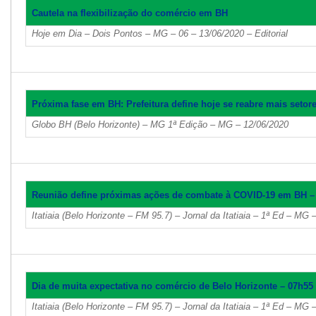
Cautela na flexibilização do comércio em BH
Hoje em Dia – Dois Pontos – MG – 06 – 13/06/2020 – Editorial
Próxima fase em BH: Prefeitura define hoje se reabre mais seto
Globo BH (Belo Horizonte) – MG 1ª Edição – MG – 12/06/2020
Reunião define próximas ações de combate à COVID-19 em BH –
Itatiaia (Belo Horizonte – FM 95.7) – Jornal da Itatiaia – 1ª Ed – MG 
Dia de muita expectativa no comércio de Belo Horizonte – 07h55
Itatiaia (Belo Horizonte – FM 95.7) – Jornal da Itatiaia – 1ª Ed – MG 