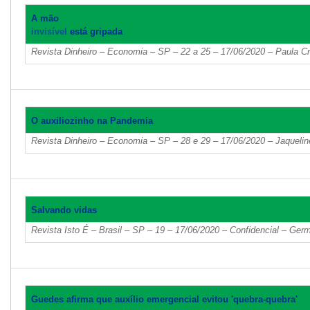
A mão
inv
isível
está gripada
Revista Dinheiro – Economia – SP – 22 a 25 – 17/06/2020 – Paula Cr
O auxiliozinho na Pandemia
Revista Dinheiro – Economia – SP – 28 e 29 – 17/06/2020 – Jaqueli
Salvando vidas
Revista Isto É – Brasil – SP – 19 – 17/06/2020 – Confidencial – Germ
Guedes afirma que auxílio emergencial evitou 'quebra-quebra'