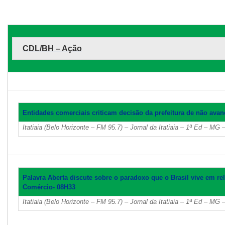
CDL/BH – Ação
Entidades comerciais criticam decisão da prefeitura de não ava
Itatiaia (Belo Horizonte – FM 95.7) – Jornal da Itatiaia – 1ª Ed – MG 
Palavra Aberta discute sobre o paradoxo que o Brasil vive em rel
Comércio- 08H33
Itatiaia (Belo Horizonte – FM 95.7) – Jornal da Itatiaia – 1ª Ed – MG 