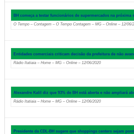
BH começa a testar funcionários de supermercados na próxima
O Tempo – Contagem – O Tempo Contagem – MG – Online – 12/06/
Entidades comerciais criticam decisão da prefeitura de não ava
Rádio Itatiaia – Home – MG – Online – 12/06/2020
Alexandre Kalil diz que 93% de BH está aberta e não ampliará ab
Rádio Itatiaia – Home – MG – Online – 12/06/2020
Presidente da CDL-BH sugere que shoppings centers sejam pont