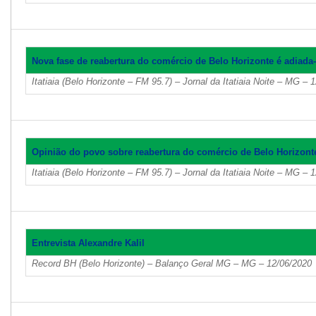
Nova fase de reabertura do comércio de Belo Horizonte é adiada
Itatiaia (Belo Horizonte – FM 95.7) – Jornal da Itatiaia Noite – MG – 
Opinião do povo sobre reabertura do comércio de Belo Horizont
Itatiaia (Belo Horizonte – FM 95.7) – Jornal da Itatiaia Noite – MG – 
Entrevista Alexandre Kalil
Record BH (Belo Horizonte) – Balanço Geral MG – MG – 12/06/2020