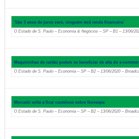
'São 3 anos de juros zero, ninguém terá renda financeira'
O Estado de S. Paulo – Economia & Negócios – SP – B1 – 13/06/20
Maquininhas de cartão podem se beneficiar de alta do e-commer
O Estado de S. Paulo – Economia – SP – B2 – 13/06/2020 – Broadca
Mercado volta a ficar cauteloso sobre Ibovespa
O Estado de S. Paulo – Economia – SP – B2 – 13/06/2020 – Broadca