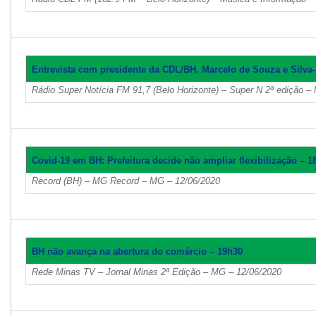
Entrevista com presidente da CDL/BH, Marcelo de Souza e Silva-
Rádio Super Notícia FM 91,7 (Belo Horizonte) – Super N 2ª edição –
Covid-19 em BH: Prefeitura decide não ampliar flexibilização – 1
Record (BH) – MG Record – MG – 12/06/2020
BH não avança na abertura do comércio – 19h30
Rede Minas TV – Jornal Minas 2ª Edição – MG – 12/06/2020