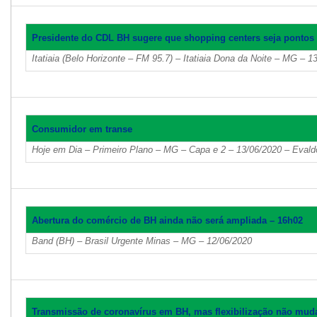
Presidente do CDL BH sugere que shopping centers seja pontos
Itatiaia (Belo Horizonte – FM 95.7) – Itatiaia Dona da Noite – MG – 1
Consumidor em transe
Hoje em Dia – Primeiro Plano – MG – Capa e 2 – 13/06/2020 – Eval
Abertura do comércio de BH ainda não será ampliada – 16h02
Band (BH) – Brasil Urgente Minas – MG – 12/06/2020
Transmissão de coronavírus em BH, mas flexibilização não mud