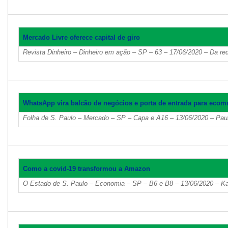
Mercado Livre oferece capital de giro
Revista Dinheiro – Dinheiro em ação – SP – 63 – 17/06/2020 – Da re
WhatsApp vira balcão de negócios e porta de entrada para eco
Folha de S. Paulo – Mercado – SP – Capa e A16 – 13/06/2020 – Pau
Como a covid-19 transformou a Amazon
O Estado de S. Paulo – Economia – SP – B6 e B8 – 13/06/2020 – K