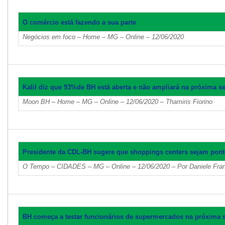
O comércio está fazendo a sua parte
Negócios em foco – Home – MG – Online – 12/06/2020
Kalil diz que 93%de BH está aberta e não ampliará na próxima 
Moon BH – Home – MG – Online – 12/06/2020 – Thamiris Fiorino
Presidente da CDL-BH sugere que shoppings centers sejam pont
O Tempo – CIDADES – MG – Online – 12/06/2020 – Por Daniele Fra
BH começa a testar funcionários de supermercados na próxima