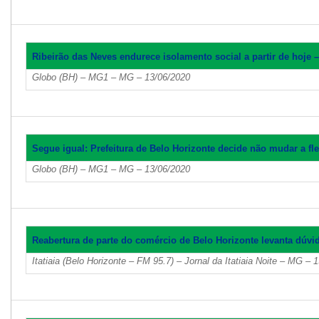
Ribeirão das Neves endurece isolamento social a partir de hoje 
Globo (BH) – MG1 – MG – 13/06/2020
Segue igual: Prefeitura de Belo Horizonte decide não mudar a fle
Globo (BH) – MG1 – MG – 13/06/2020
Reabertura de parte do comércio de Belo Horizonte levanta dúvid
Itatiaia (Belo Horizonte – FM 95.7) – Jornal da Itatiaia Noite – MG – 