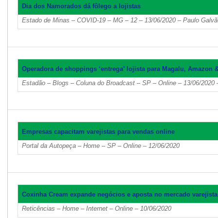
Dia dos Namorados dá fôlego a lojistas
Estado de Minas – COVID-19 – MG – 12 – 13/06/2020 – Paulo Galvã
Operadora de shoppings ‘entrega’ lojista para Magalu, Amazon & 
Estadão – Blogs – Coluna do Broadcast – SP – Online – 13/06/2020 –
Empresas capacitam varejistas para vendas online
Portal da Autopeça – Home – SP – Online – 12/06/2020
Coxinha Cream expande negócios e aposta no mercado varejista
Reticências – Home – Internet – Online – 10/06/2020