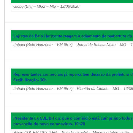
Globo (BH) – MG2 – MG – 12/06/2020
Lojistas de Belo Horizonte reagem a adiamento de reabertura do
Itatiaia (Belo Horizonte – FM 95.7) – Jornal da Itatiaia Noite – MG – 
Representantes comerciais já repercutem decisão da prefeitura 
flexibilização- 16h
Itatiaia (Belo Horizonte – FM 95.7) – Plantão da Cidade – MG – 12/0
Presidente da CDL/BH diz que o comércio está cumprindo todos 
prevenção do novo coronavírus- 10h28
Rádio CDL FM (102.9 FM – Belo Horizonte) – Música e Informação 