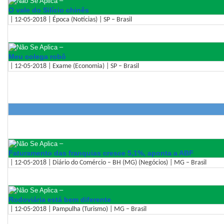
–
O vale do Silício chinês
| 12-05-2018 | Época (Notícias) | SP – Brasil
–
Meu colega robô
| 12-05-2018 | Exame (Economia) | SP – Brasil
–
Faturamento das franquias cresce 5,1%, aponta a ABF
| 12-05-2018 | Diário do Comércio – BH (MG) (Negócios) | MG – Brasil
–
Rodoviária está bem diferente
| 12-05-2018 | Pampulha (Turismo) | MG – Brasil