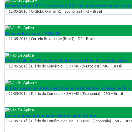
–
Dólar avança 1,52% e encerra a R$ 3,60, nova máxima em 2 ano
| 12-05-2018 | O Globo Online (RJ) (Economia) | RJ – Brasil
–
Dólar volta a subir: R$3,603
| 12-05-2018 | Correio Braziliense (Brasil) | DF – Brasil
–
Sede oficial do P7 criativo dá início às obras de revitalização
| 12-05-2018 | Diário do Comércio – BH (MG) (Negócios) | MG – Brasil
–
Minas Gerais ganhará mais dois investimentos na área de lítio
| 12-05-2018 | Diário do Comércio – BH (MG) (Economia) | MG – Brasil
–
Lucro supera gasto com calotes após 3 anos
| 12-05-2018 | Diário do Comércio online – BH (MG) (Economia) | MG – Bras