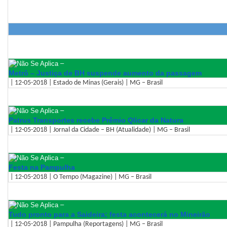
–
Metrô – Justiça de BH suspende aumento da passagem
| 12-05-2018 | Estado de Minas (Gerais) | MG – Brasil
–
Patrus Transportes recebe Prêmio Qlicar da Natura
| 12-05-2018 | Jornal da Cidade – BH (Atualidade) | MG – Brasil
–
Festa na Pampulha
| 12-05-2018 | O Tempo (Magazine) | MG – Brasil
–
Tudo pronto para a Saideira; festa acontecerá no Mineirão
| 12-05-2018 | Pampulha (Reportagens) | MG – Brasil