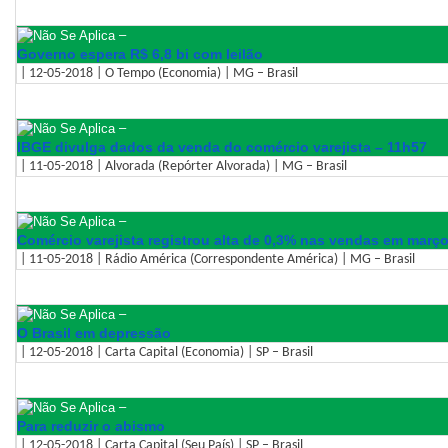
–
Governo espera R$ 6,8 bi com leilão
| 12-05-2018 | O Tempo (Economia) | MG – Brasil
–
IBGE divulga dados da venda do comércio varejista – 11h57
| 11-05-2018 | Alvorada (Repórter Alvorada) | MG – Brasil
–
Comércio varejista registrou alta de 0,3% nas vendas em març
| 11-05-2018 | Rádio América (Correspondente América) | MG – Brasil
–
O Brasil em depressão
| 12-05-2018 | Carta Capital (Economia) | SP – Brasil
–
Para reduzir o abismo
| 12-05-2018 | Carta Capital (Seu País) | SP – Brasil