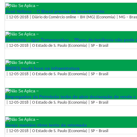
–
José Velloso – O Brasil precisa de investimento
| 12-05-2018 | Diário do Comércio online – BH (MG) (Economia) | MG – Bras
–
Entrevista – Igor Tamasauskas – 'Plano de leniência não pode
| 12-05-2018 | O Estado de S. Paulo (Economia) | SP – Brasil
–
BNDES muda foco na infraestrutura
| 12-05-2018 | O Estado de S. Paulo (Economia) | SP – Brasil
–
Empregados da Petrobrás terão de abrir declaração de renda e
| 12-05-2018 | O Estado de S. Paulo (Economia) | SP – Brasil
–
Varejo mantém ritmo lento de retomada
| 12-05-2018 | O Estado de S. Paulo (Economia) | SP – Brasil