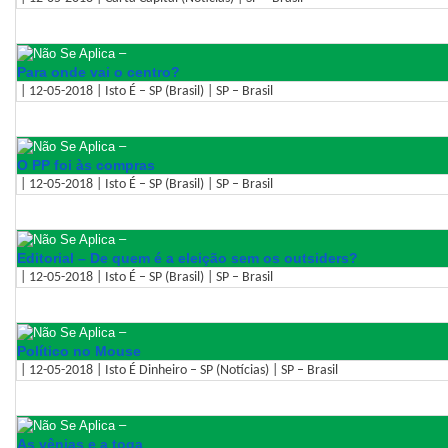
–
Para onde vai o centro?
| 12-05-2018 | Isto É – SP (Brasil) | SP – Brasil
–
O PP foi às compras
| 12-05-2018 | Isto É – SP (Brasil) | SP – Brasil
–
Editorial – De quem é a eleição sem os outsiders?
| 12-05-2018 | Isto É – SP (Brasil) | SP – Brasil
–
Político no Mouse
| 12-05-2018 | Isto É Dinheiro – SP (Notícias) | SP – Brasil
–
As vênias e a toga