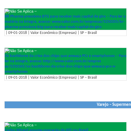
–
BR Pharma pressiona BTG para receber mais capital de giro – Para ler a
matéria na íntegra, acesse: www.valor.com.br/empresas/5250
355/br-
pharma-pressiona-btg-
para-receber-mais-capital-de-
giro
| 09-01-2018 | Valor Econômico (Empresas) | SP – Brasil
–
Os bastidores da crise dos chips que ameaça PCs e smartphones – Para
ler na íntegra, acesse: http://www.valor.com.br/empres
as/5250341/os-bastidores-da-
crise-dos-chips-que-ameaca-
pcs-e-
smartphones
| 09-01-2018 | Valor Econômico (Empresas) | SP – Brasil
Varejo – Supermerc
–
Carlos Wizard assume operação do KFC no Brasil