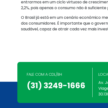
entrarmos em um ciclo virtuoso de crescimen
2,2%, pois apenas o consumo não é suficiente
O Brasil já está em um cenário econômico me
dos consumidores. É importante que o gover
saudável, capaz de atrair cada vez mais inve
FALE COM A CDL/BH
LOCA
Av. J
(31) 3249-1666
Viag
30.13