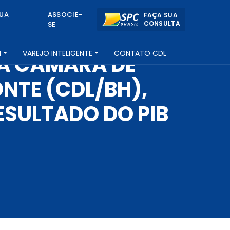
UA
ASSOCIE-
FAÇA SUA
CONSULTA
SE
H
VAREJO INTELIGENTE
CONTATO CDL
DA CÂMARA DE
ONTE (CDL/BH),
ESULTADO DO PIB