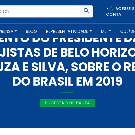
>
ACESSE S
CONTA
IMPRENSA -
4 DE MARÇO DE 2020
PRENSA
BLOG
REPRESENTATIVIDADE
MEI
CDL/B
NTO DO PRESIDENTE 
JISTAS DE BELO HORIZ
ZA E SILVA, SOBRE O R
DO BRASIL EM 2019
SUGESTÃO DE PAUTA