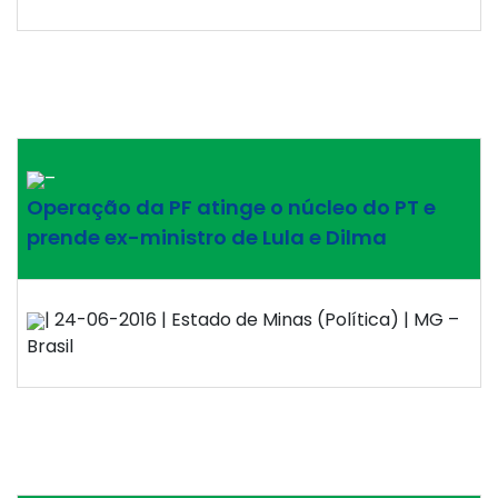
–
Operação da PF atinge o núcleo do PT e
prende ex-ministro de Lula e Dilma
| 24-06-2016 | Estado de Minas (Política) | MG –
Brasil