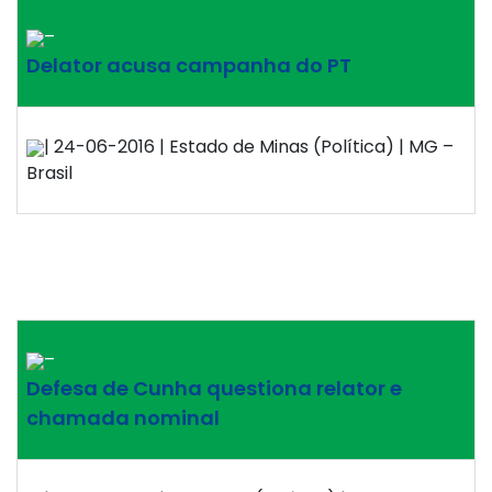
–
Delator acusa campanha do PT
| 24-06-2016 | Estado de Minas (Política) | MG –
Brasil
–
Defesa de Cunha questiona relator e
chamada nominal