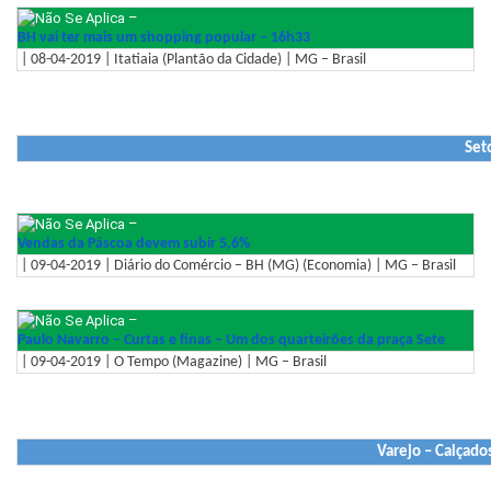
–
BH vai ter mais um shopping popular – 16h33
| 08-04-2019 | Itatiaia (Plantão da Cidade) | MG – Brasil
Seto
–
Vendas da Páscoa devem subir 5,6%
| 09-04-2019 | Diário do Comércio – BH (MG) (Economia) | MG – Brasil
–
Paulo Navarro – Curtas e finas – Um dos quarteirões da praça Sete
| 09-04-2019 | O Tempo (Magazine) | MG – Brasil
Varejo – Calçado