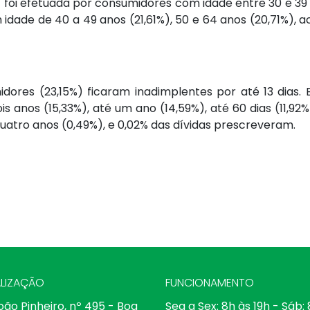
 foi efetuada por consumidores com idade entre 30 e 39 
dade de 40 a 49 anos (21,61%), 50 e 64 anos (20,71%), ac
dores (23,15%) ficaram inadimplentes por até 13 dias.
s anos (15,33%), até um ano (14,59%), até 60 dias (11,92%)
 quatro anos (0,49%), e 0,02% das dívidas prescreveram.
LIZAÇÃO
FUNCIONAMENTO
oão Pinheiro, nº 495 - Boa
Seg a Sex: 8h às 19h - Sáb: