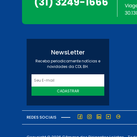
(31) 3249-1666
Viag
30.13
NewsLetter
Receba periodicamente notícias e
novidades da CDL BH.
CADASTRAR
REDES SOCIAIS