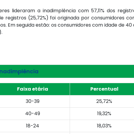
heres lideraram a inadimplência com 57,11% dos regist
e registros (25,72%) foi originada por consumidores co
s. Em seguida estão: os consumidores com idade de 40 a 
).
inadimplência
Faixa etária
Percentual
30-39
25,72%
40-49
19,32%
18-24
18,03%