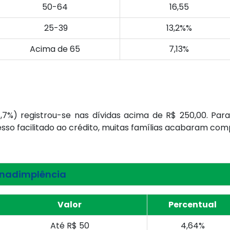
50-64
16,55
25-39
13,2%%
Acima de 65
7,13%
7%) registrou-se nas dívidas acima de R$ 250,00. Para
esso facilitado ao crédito, muitas famílias acabaram co
inadimplência
Valor
Percentual
Até R$ 50
4,64%