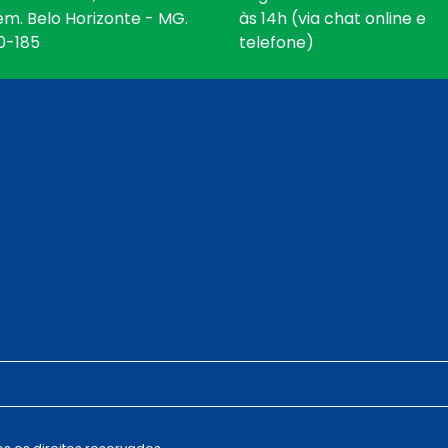
em. Belo Horizonte - MG.
às 14h (via chat online e
0-185
telefone)