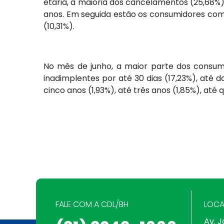
etária, a maioria dos cancelamentos (25,68%)
anos. Em seguida estão os consumidores com i
(10,31%).
No mês de junho, a maior parte dos consumi
inadimplentes por até 30 dias (17,23%), até doi
cinco anos (1,93%), até três anos (1,85%), até
FALE COM A CDL/BH
LOCA
Av. J