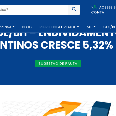
>
ACESSE S
CONTA
IMPRENSA -
24 DE JULHO DE 2013
PRENSA
BLOG
REPRESENTATIVIDADE
MEI
CDL/B
DL/BH – ENDIVIDAMENT
NTINOS CRESCE 5,32% 
SUGESTÃO DE PAUTA