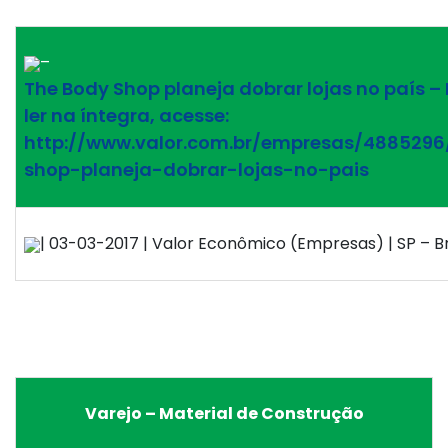
–
The Body Shop planeja dobrar lojas no país –
ler na íntegra, acesse:
http://www.valor.com.br/empresas/488529
shop-planeja-dobrar-lojas-no-pais
| 03-03-2017 | Valor Econômico (Empresas) | SP – Br
Varejo – Material de Construção