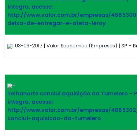
íntegra, acesse:
http://www.valor.com.br/empresas/4885300
deixa-de-entregar-e-afeta-leroy
| 03-03-2017 | Valor Econômico (Empresas) | SP – Br
–
Telhanorte conclui aquisição da Tumelero – P
íntegra, acesse:
http://www.valor.com.br/empresas/4885302
conclui-aquisicao-da-tumelero