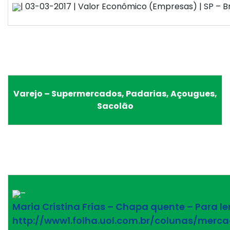
| 03-03-2017 | Valor Econômico (Empresas) | SP – Br
Varejo – Supermercados, Padarias, Açougues,
Sacolão
–
Maria Cristina Frias – Chapa quente – Para le
http://www1.folha.uol.com.br/colunas/merc