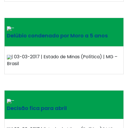
–
Delúbio condenado por Moro a 5 anos
| 03-03-2017 | Estado de Minas (Política) | MG –
Brasil
–
Decisão fica para abril