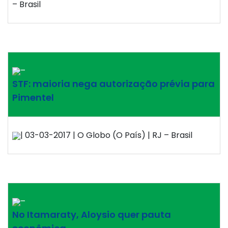
– Brasil
–
STF: maioria nega autorização prévia para
Pimentel
| 03-03-2017 | O Globo (O País) | RJ – Brasil
–
No Itamaraty, Aloysio quer pauta