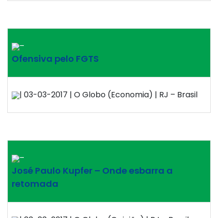
–
Ofensiva pelo FGTS
| 03-03-2017 | O Globo (Economia) | RJ – Brasil
–
José Paulo Kupfer – Onde esbarra a
retomada