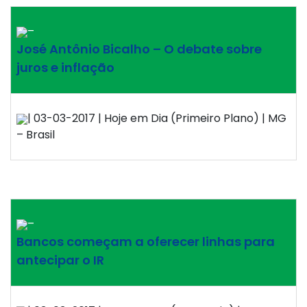
–
José Antônio Bicalho – O debate sobre
juros e inflação
| 03-03-2017 | Hoje em Dia (Primeiro Plano) | MG
– Brasil
–
Bancos começam a oferecer linhas para
antecipar o IR