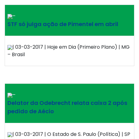
–
STF só julga ação de Pimentel em abril
| 03-03-2017 | Hoje em Dia (Primeiro Plano) | MG
– Brasil
–
Delator da Odebrecht relata caixa 2 após
pedido de Aécio
| 03-03-2017 | O Estado de S. Paulo (Política) | SP