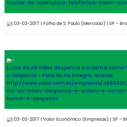
trocas-de-operadora-telefonica-caem-com
| 03-03-2017 | Folha de S. Paulo (Mercado) | SP – Bra
–
Lucro da AB InBev despenca e ordem é cortar
e despesas – Para ler na íntegra, acesse:
http://www.valor.com.br/empresas/4885320
da-ab-inbev-despenca-e-ordem-e-cortar
bonus-e-despesas
| 03-03-2017 | Valor Econômico (Empresas) | SP – Br